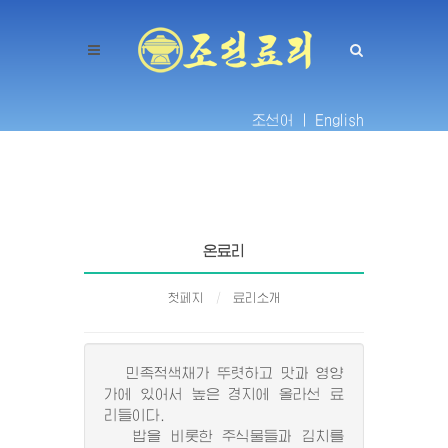
조선어 |
English
온료리
첫페지
료리소개
민족적색채가 뚜렷하고 맛과 영양
가에 있어서 높은 경지에 올라선 료
리들이다.
밥을 비롯한 주식물들과 김치를