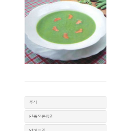
주식
민족전통료리
연회료리