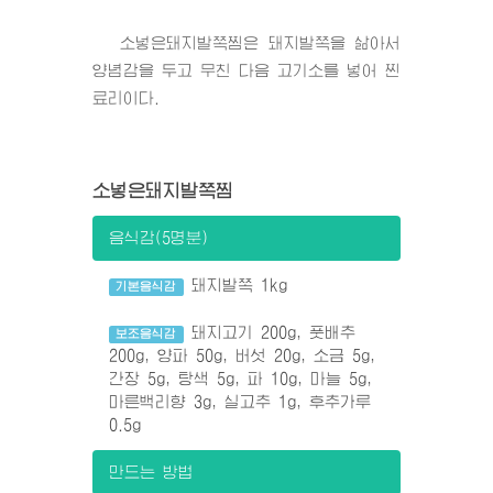
소넣은돼지발쪽찜은 돼지발쪽을 삶아서
양념감을 두고 무친 다음 고기소를 넣어 찐
료리이다.
소넣은돼지발쪽찜
음식감(5명분)
돼지발쪽 1kg
기본음식감
돼지고기 200g, 풋배추
보조음식감
200g, 양파 50g, 버섯 20g, 소금 5g,
간장 5g, 탕색 5g, 파 10g, 마늘 5g,
마른백리향 3g, 실고추 1g, 후추가루
0.5g
만드는 방법