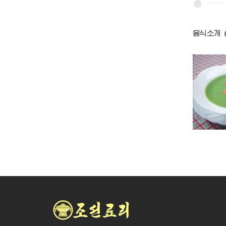
음식소개
염소고기탕
단고기국
풋완두국