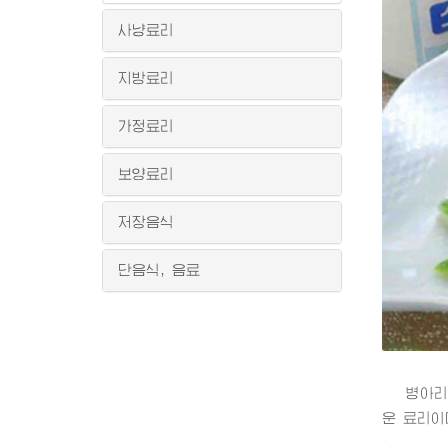
사냥료리
지방료리
가정료리
보양료리
저장음식
단음식, 음료
병아리회향
운 료리이