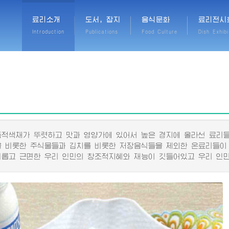
료리소개
도서, 잡지
음식문화
료리전시
Introduction
Publications
Food Culture
Dish Exhibi
색채가 뚜렷하고 맛과 영양가에 있어서 높은 경지에 올라선 료리들
비롯한 주식물들과 김치를 비롯한 저장음식들을 제외한 온료리들이
고 근면한 우리 인민의 창조적지혜와 재능이 깃들어있고 우리 인민