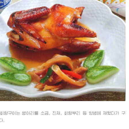
구이는 병아리를 소금, 진채, 회향뿌리 등 양념에 재웠다가 구
다.