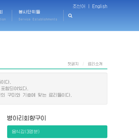
조선어 |
English
회
봉사단위들
tion
Service Establishments
첫페지
료리소개
이다.
 포함되여있다.
의 구미와 기호에 맞는 료리들이다.
병아리회향구이
음식감(3명분)