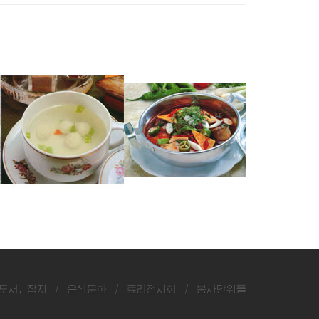
쏘가리완자국
잉어매운탕
숭어두부탕
도서, 잡지
/
음식문화
/
료리전시회
/
봉사단위들