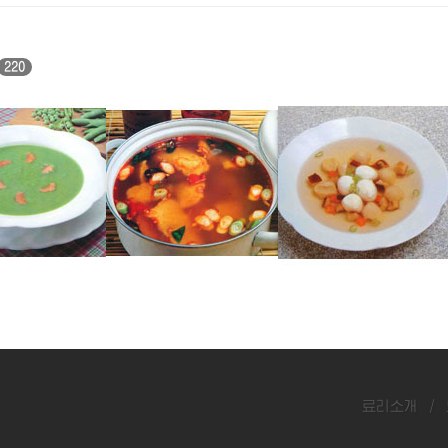
220
명태매운탕
우레기완자국
료리소개
/