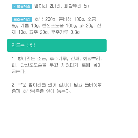
병아리 2마리, 회향뿌리 5g
기본음식감
호박 200g, 들버섯 100g, 소금
보조음식감
6g, 기름 10g, 탄산포도술 100g, 파 20g, 진
채 10g, 고추 20g, 후추가루 0.3g
만드는 방법
1. 병아리는 소금, 후추가루, 진채, 회향뿌리,
파, 탄산포도술을 두고 재웠다가 로에 넣어
굽는다.
2. 구운 병아리를 썰어 접시에 담고 들버섯볶
음과 호박볶음을 옆에 놓는다.