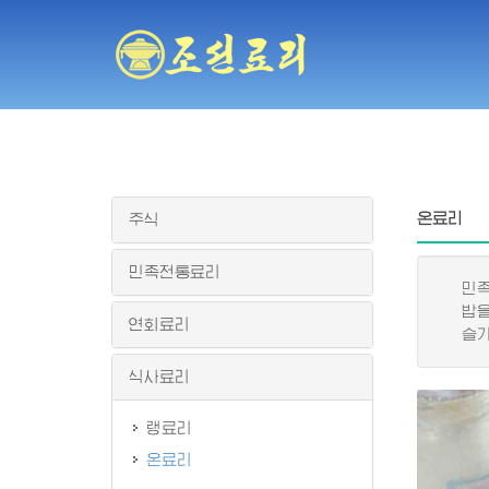
온료리
주식
민족전통료리
민족적
밥을 
연회료리
슬기롭
식사료리
랭료리
온료리