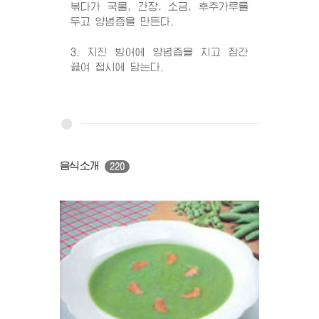
볶다가 국물, 간장, 소금, 후추가루를
두고 양념즙을 만든다.
3. 지진 빙어에 양념즙을 치고 잠간
끓여 접시에 담는다.
음식소개
220