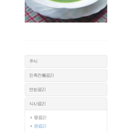
주식
민족전통료리
연회료리
식사료리
랭료리
온료리