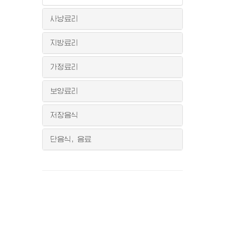
사냥료리
지방료리
가정료리
보양료리
저장음식
단음식, 음료