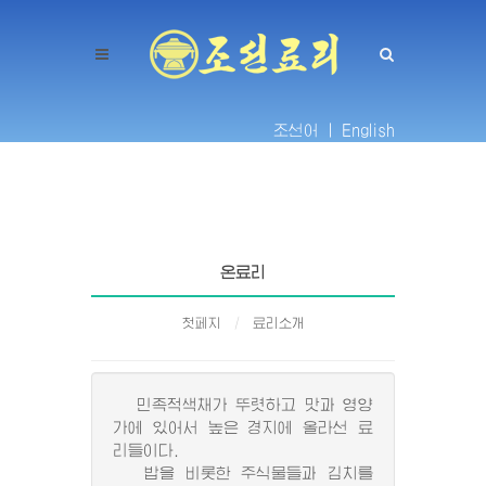
조선어 |
English
온료리
첫페지
료리소개
민족적색채가 뚜렷하고 맛과 영양
가에 있어서 높은 경지에 올라선 료
리들이다.
밥을 비롯한 주식물들과 김치를