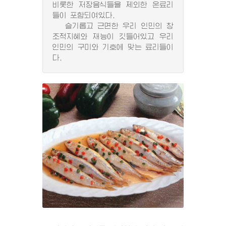
비롯한 저장음식들을 제외한 온료리
들이 포함되여있다.
슬기롭고 근면한 우리 인민의 창
조적지혜와 재능이 깃들어있고 우리
인민의 구미와 기호에 맞는 료리들이
다.