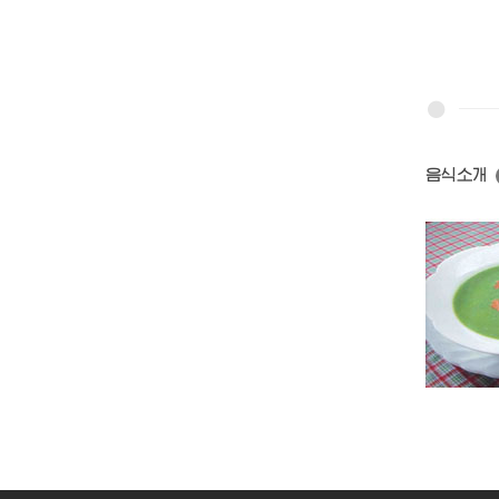
음식소개
염소고기탕
단고기국
풋완두국