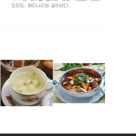
도마도, 향미나리와 같이낸다.
쏘가리완자국
잉어매운탕
숭어두부탕