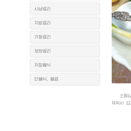
사냥료리
지방료리
가정료리
보양료리
저장음식
단음식, 음료
소등심고
재워서 꼬