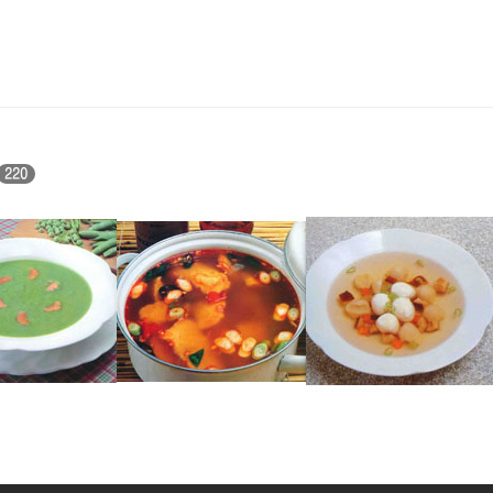
220
명태매운탕
우레기완자국