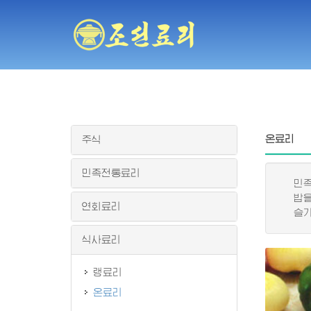
온료리
주식
민족전통료리
민족적
밥을 
연회료리
슬기롭
식사료리
랭료리
온료리