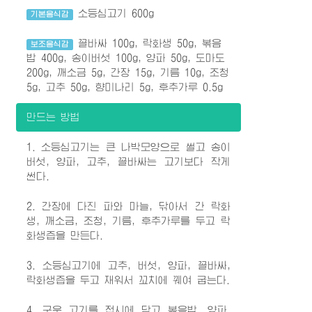
소등심고기 600g
기본음식감
꼴바싸 100g, 락화생 50g, 볶음
보조음식감
밥 400g, 송이버섯 100g, 양파 50g, 도마도
200g, 깨소금 5g, 간장 15g, 기름 10g, 조청
5g, 고추 50g, 향미나리 5g, 후추가루 0.5g
만드는 방법
1. 소등심고기는 큰 나박모양으로 썰고 송이
버섯, 양파, 고추, 꼴바싸는 고기보다 작게
썬다.
2. 간장에 다진 파와 마늘, 닦아서 간 락화
생, 깨소금, 조청, 기름, 후추가루를 두고 락
화생즙을 만든다.
3. 소등심고기에 고추, 버섯, 양파, 꼴바싸,
락화생즙을 두고 재워서 꼬치에 꿰여 굽는다.
4. 구운 고기를 접시에 담고 볶음밥, 양파,