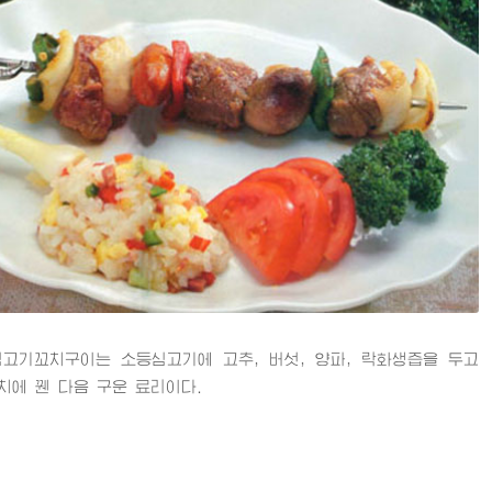
기꼬치구이는 소등심고기에 고추, 버섯, 양파, 락화생즙을 두고
치에 꿴 다음 구운 료리이다.