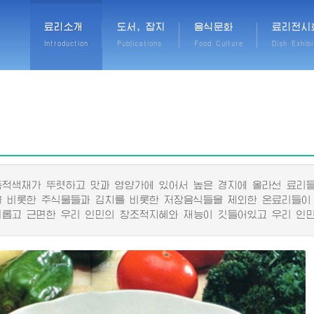
료리소개
도서, 잡지
음식문화
료리전시
Introduction
Publications
Food Culture
Dish Exhibi
색채가 뚜렷하고 맛과 영양가에 있어서 높은 경지에 올라선 료리들
비롯한 주식물들과 김치를 비롯한 저장음식들을 제외한 온료리들이
고 근면한 우리 인민의 창조적지혜와 재능이 깃들어있고 우리 인민