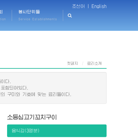
조선어 |
English
회
봉사단위들
tion
Service Establishments
첫페지
료리소개
이다.
 포함되여있다.
의 구미와 기호에 맞는 료리들이다.
소등심고기꼬치구이
음식감(3명분)