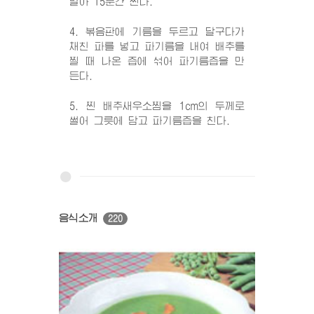
말아 15분간 찐다.
4. 볶음판에 기름을 두르고 달구다가
채친 파를 넣고 파기름을 내여 배추를
찔 때 나온 즙에 섞어 파기름즙을 만
든다.
5. 찐 배추새우소찜을 1cm의 두께로
썰어 그릇에 담고 파기름즙을 친다.
음식소개
220