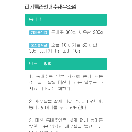
파기름즙친배추새우소찜
음식감
통배추 300g, 새우살 200g
기본음식감
소금 10g, 기름 30g, 파
보조음식감
30g, 맛내기 1g, 농마 10g
만드는 방법
1. 통배추는 잎을 개개로 뜯어 끓는
소금물에 살짝 데친다. 파는 일부는 다
지고 나머지는 채친다.
2. 새우살을 잘게 다져 소금, 다진 파,
농마, 맛내기를 두고 양념한다.
3. 데친 통배추잎을 넓게 펴서 농마를
뿌린 다음 양념한 새우살을 놓고 곱게