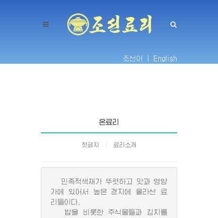
조선어 |
English
온료리
첫페지
료리소개
민족적색채가 뚜렷하고 맛과 영양
가에 있어서 높은 경지에 올라선 료
리들이다.
밥을 비롯한 주식물들과 김치를