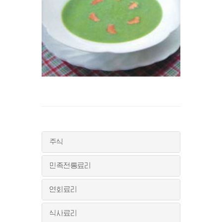
주식
민족전통료리
연회료리
식사료리