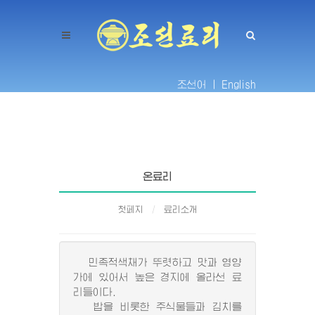
조선어 |
English
온료리
첫페지
료리소개
민족적색채가 뚜렷하고 맛과 영양
가에 있어서 높은 경지에 올라선 료
리들이다.
밥을 비롯한 주식물들과 김치를