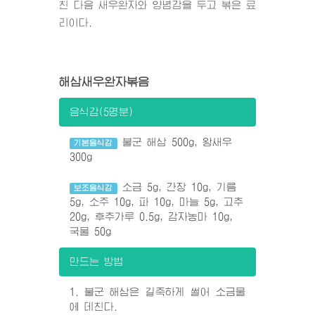
친 다음 새우완자와 양념감을 두고 볶은 료
리이다.
해삼새우완자볶음
음식감(5명분)
불군 해삼 500g, 왕새우
기본음식감
300g
소금 5g, 간장 10g, 기름
보조음식감
5g, 소주 10g, 파 10g, 마늘 5g, 고추
20g, 후추가루 0.5g, 감자농마 10g,
국물 50g
만드는 방법
1. 불군 해삼은 길죽하게 썰어 소금물
에 데친다.