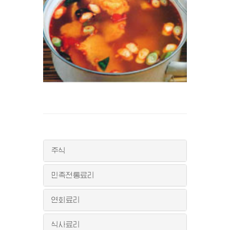
주식
민족전통료리
연회료리
식사료리