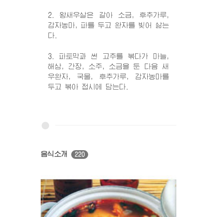
2. 왕새우살은 갈아 소금, 후추가루,
감자농마, 파를 두고 완자를 빚어 삶는
다.
3. 파토막과 썬 고추를 볶다가 마늘,
해삼, 간장, 소주, 소금을 둔 다음 새
우완자, 국물, 후추가루, 감자농마를
두고 볶아 접시에 담는다.
음식소개
220