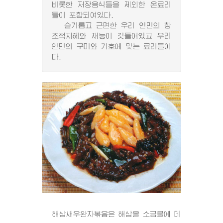
비롯한 저장음식들을 제외한 온료리
들이 포함되여있다.
슬기롭고 근면한 우리 인민의 창
조적지혜와 재능이 깃들어있고 우리
인민의 구미와 기호에 맞는 료리들이
다.
해삼새우완자볶음은 해삼을 소금물에 데