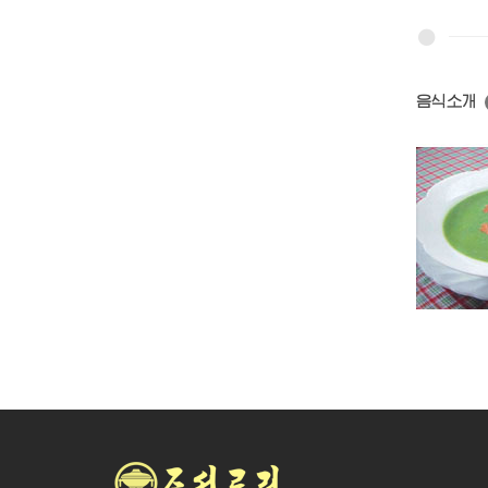
음식소개
염소고기탕
단고기국
풋완두국