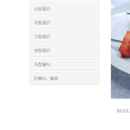
사냥료리
지방료리
가정료리
보양료리
저장음식
단음식, 음료
닭내포꼬치