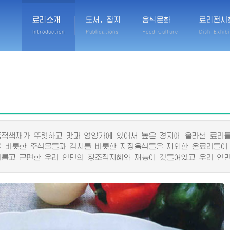
료리소개
도서, 잡지
음식문화
료리전시
Introduction
Publications
Food Culture
Dish Exhibi
색채가 뚜렷하고 맛과 영양가에 있어서 높은 경지에 올라선 료리들
비롯한 주식물들과 김치를 비롯한 저장음식들을 제외한 온료리들이
고 근면한 우리 인민의 창조적지혜와 재능이 깃들어있고 우리 인민