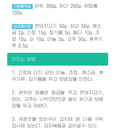
닭위 300g, 닭간 200g, 닭염통
기본음식감
100g
짠돼지고기 50g, 양파 50g, 깨소
보조음식감
금 2g, 간장 15g, 참기름 5g, 빠다 10g, 조
청 10g, 파 10g, 마늘 5g, 고추 30g, 후추가
루 0.5g
만드는 방법
1. 간장에 다진 파와 마늘, 조청, 깨소금, 후
추가루, 참기름을 두고 양념장을 만든다.
2. 닭위와 염통은 칼금을 주고 짠돼지고기,
양파, 고추는 나박모양으로 썰어 닭간과 양념
장을 두고 재운다.
3. 재운것을 엇바꾸어 꼬치에 꿴 다음 구워
접시에 담는다. 감자볶음과 같이낼수 있다.