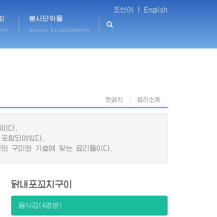
조선어 |
English
회
봉사단위들
tion
Service Establishments
첫페지
료리소개
이다.
 포함되여있다.
의 구미와 기호에 맞는 료리들이다.
닭내포꼬치구이
음식감(4명분)