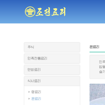
온료리
주식
민족전통료리
민족적
밥을 
연회료리
슬기롭
식사료리
랭료리
온료리