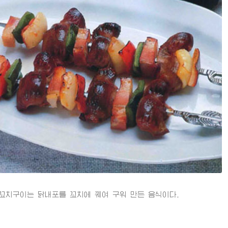
구이는 닭내포를 꼬치에 꿰여 구워 만든 음식이다.