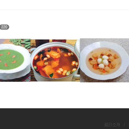
220
명태매운탕
우레기완자국
료리소개
/