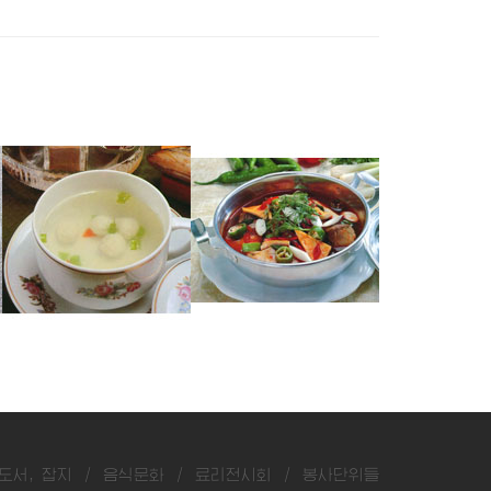
쏘가리완자국
잉어매운탕
숭어두부탕
도서, 잡지
/
음식문화
/
료리전시회
/
봉사단위들