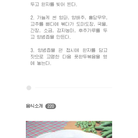
두고 완자를 빚어 찐다.
2. 가늘게 썬 양파, 양배추, 홍당무우,
고추를 빠다에 볶다가 도마도장, 국물,
간장, 소금, 감자농마, 후추가루를 두
고 양념즙을 만든다.
3. 양념즙을 편 접시에 완자를 담고
잣으로 고명한 다음 풋완두볶음을 옆
에 놓는다.
음식소개
220