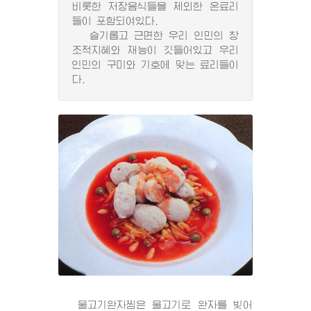
비롯한 저장음식들을 제외한 온료리
들이 포함되여있다.
슬기롭고 근면한 우리 인민의 창
조적지혜와 재능이 깃들어있고 우리
인민의 구미와 기호에 맞는 료리들이
다.
물고기완자찜은 물고기로 완자를 빚어