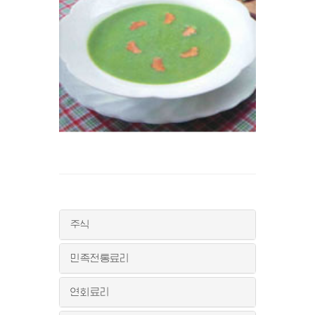
주식
민족전통료리
연회료리