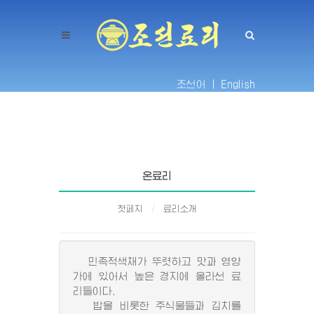
조선어 |
English
온료리
첫페지
료리소개
민족적색채가 뚜렷하고 맛과 영양
가에 있어서 높은 경지에 올라선 료
리들이다.
밥을 비롯한 주식물들과 김치를