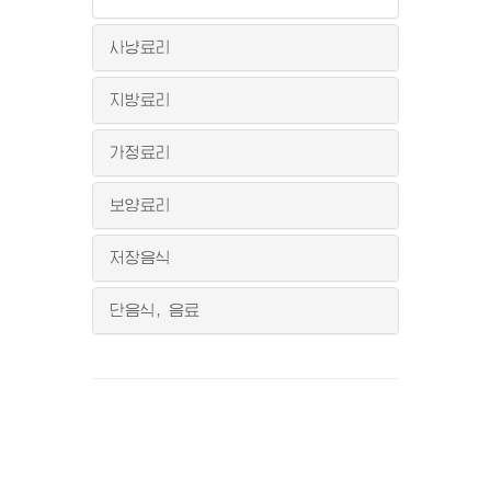
사냥료리
지방료리
가정료리
보양료리
저장음식
단음식, 음료