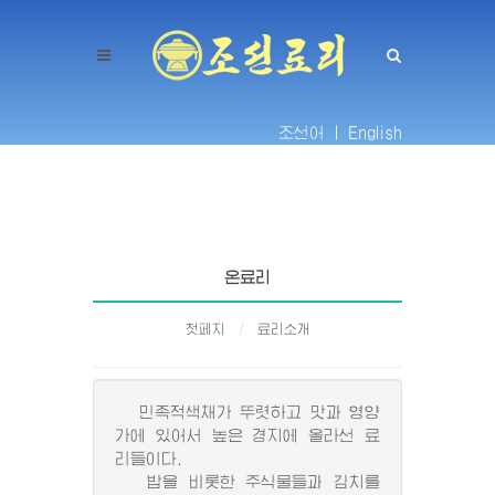
조선어 |
English
온료리
첫페지
료리소개
민족적색채가 뚜렷하고 맛과 영양
가에 있어서 높은 경지에 올라선 료
리들이다.
밥을 비롯한 주식물들과 김치를