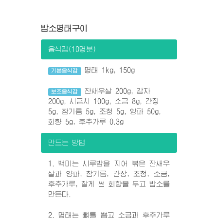
밥소명태구이
음식감(10명분)
명태 1kg, 150g
기본음식감
잔새우살 200g, 감자
보조음식감
200g, 시금치 100g, 소금 8g, 간장
5g, 참기름 5g, 조청 5g, 양파 50g,
회향 5g, 후추가루 0.3g
만드는 방법
1. 백미는 시루밥을 지어 볶은 잔새우
살과 양파, 참기름, 간장, 조청, 소금,
후추가루, 잘게 썬 회향을 두고 밥소를
만든다.
2. 명태는 뼈를 뽑고 소금과 후추가루