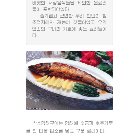
비롯한 저장음식들을 제외한 온료리
들이 포함되여있다.
슬기롭고 근면한 우리 인민의 창
조적지혜와 재능이 깃들어있고 우리
인민의 구미와 기호에 맞는 료리들이
다.
밥소명태구이는 명태에 소금과 후추가루
를 친 다음 밥소를 넣고 구운 료리이다.