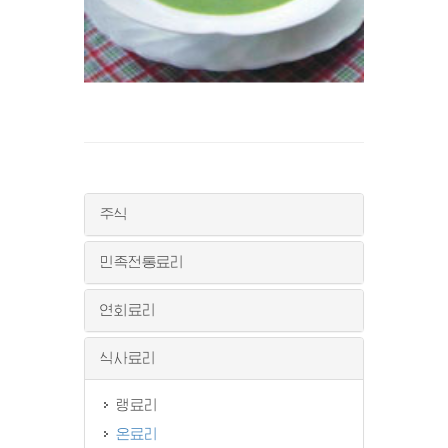
주식
민족전통료리
연회료리
식사료리
랭료리
온료리