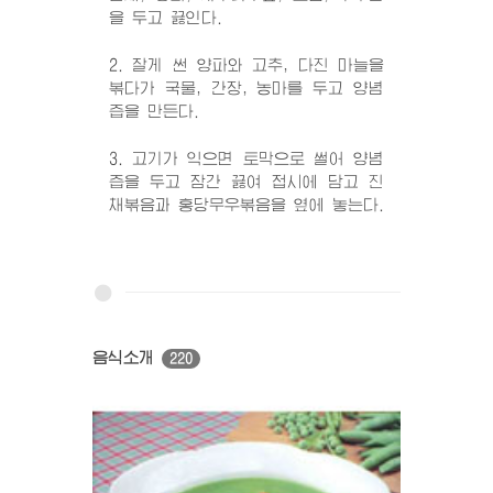
을 두고 끓인다.
2. 잘게 썬 양파와 고추, 다진 마늘을
볶다가 국물, 간장, 농마를 두고 양념
즙을 만든다.
3. 고기가 익으면 토막으로 썰어 양념
즙을 두고 잠간 끓여 접시에 담고 진
채볶음과 홍당무우볶음을 옆에 놓는다.
음식소개
220