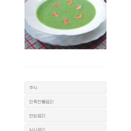
주식
민족전통료리
연회료리
식사료리