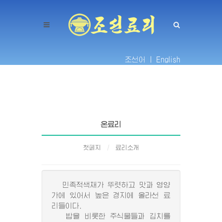
조선어 |
English
온료리
첫페지
료리소개
민족적색채가 뚜렷하고 맛과 영양
가에 있어서 높은 경지에 올라선 료
리들이다.
밥을 비롯한 주식물들과 김치를