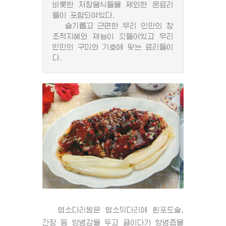
비롯한 저장음식들을 제외한 온료리
들이 포함되여있다.
슬기롭고 근면한 우리 인민의 창
조적지혜와 재능이 깃들어있고 우리
인민의 구미와 기호에 맞는 료리들이
다.
염소다리찜은 염소뒤다리에 흰포도술,
간장 등 양념감을 두고 끓이다가 양념즙을