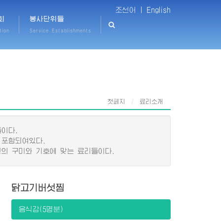
조선어 |
English
회
봉사단위들
tion
Service Establishments
첫페지
료리소개
이다.
 포함되여있다.
의 구미와 기호에 맞는 료리들이다.
닭고기버섯찜
음식감(5명분)