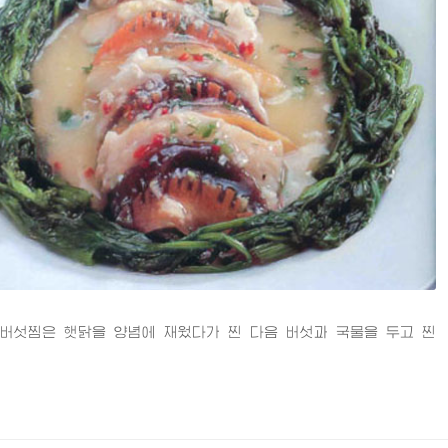
섯찜은 햇닭을 양념에 재웠다가 찐 다음 버섯과 국물을 두고 찐