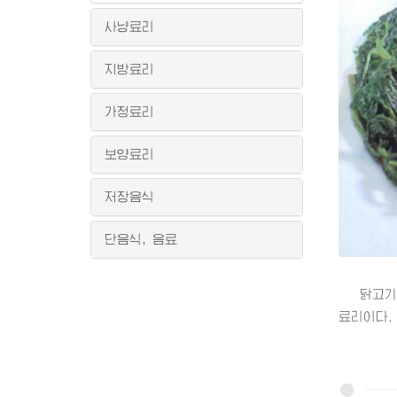
사냥료리
지방료리
가정료리
보양료리
저장음식
단음식, 음료
닭고기버
료리이다.