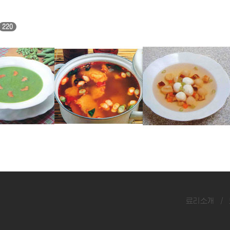
220
명태매운탕
우레기완자국
료리소개
/