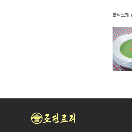
음식소개
염소고기탕
단고기국
풋완두국