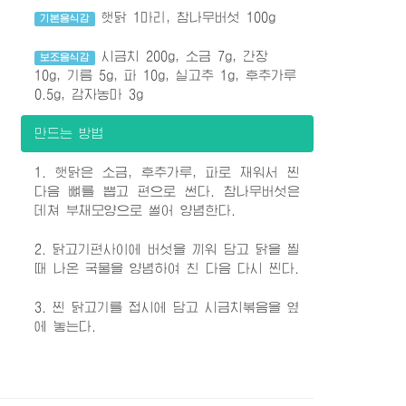
햇닭 1마리, 참나무버섯 100g
기본음식감
시금치 200g, 소금 7g, 간장
보조음식감
10g, 기름 5g, 파 10g, 실고추 1g, 후추가루
0.5g, 감자농마 3g
만드는 방법
1. 햇닭은 소금, 후추가루, 파로 재워서 찐
다음 뼈를 뽑고 편으로 썬다. 참나무버섯은
데쳐 부채모양으로 썰어 양념한다.
2. 닭고기편사이에 버섯을 끼워 담고 닭을 찔
때 나온 국물을 양념하여 친 다음 다시 찐다.
3. 찐 닭고기를 접시에 담고 시금치볶음을 옆
에 놓는다.