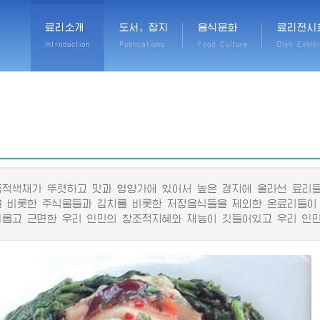
료리소개
도서, 잡지
음식문화
료리전시
Introduction
Publications
Food Culture
Dish Exhibi
색채가 뚜렷하고 맛과 영양가에 있어서 높은 경지에 올라선 료리들
비롯한 주식물들과 김치를 비롯한 저장음식들을 제외한 온료리들이
고 근면한 우리 인민의 창조적지혜와 재능이 깃들어있고 우리 인민