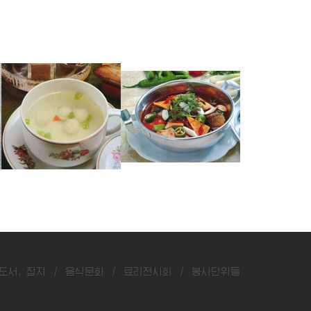
쏘가리완자국
잉어매운탕
숭어두부탕
도서, 잡지
/
음식문화
/
료리전시회
/
봉사단위들