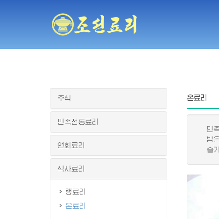
온료리
주식
민족전통료리
민족적
밥을 
연회료리
슬기롭
식사료리
랭료리
온료리