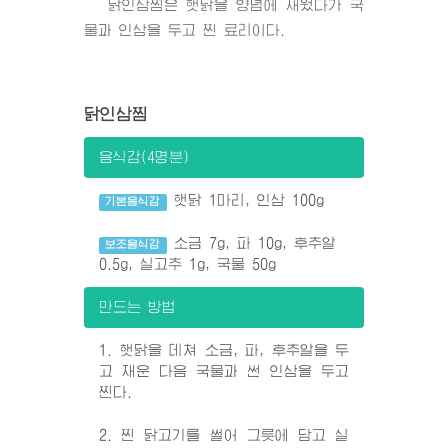
닭인삼찜은 햇닭을 양념에 재웠다가 국
물과 인삼을 두고 찐 료리이다.
닭인삼찜
음식감(4명분)
햇닭 1마리, 인삼 100g
기본음식감
소금 7g, 파 10g, 후추알
보조음식감
0.5g, 실고추 1g, 국물 50g
만드는 방법
1. 햇닭을 데쳐 소금, 파, 후추알을 두
고 재운 다음 국물과 썬 인삼을 두고
찐다.
2. 찐 닭고기를 썰어 그릇에 담고 실