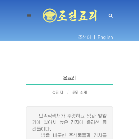
조선어 |
English
온료리
첫페지
료리소개
민족적색채가 뚜렷하고 맛과 영양
가에 있어서 높은 경지에 올라선 료
리들이다.
밥을 비롯한 주식물들과 김치를