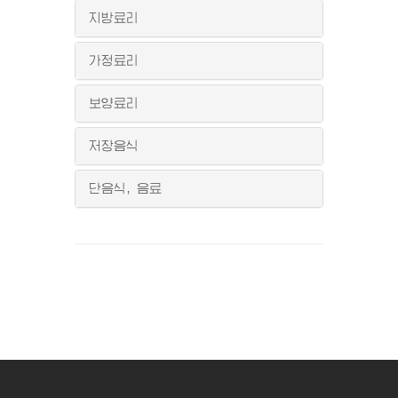
지방료리
가정료리
보양료리
저장음식
단음식, 음료