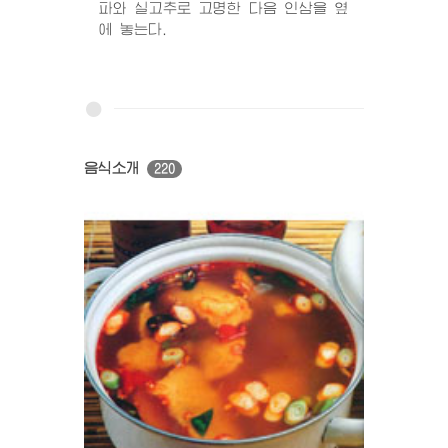
파와 실고추로 고명한 다음 인삼을 옆
에 놓는다.
음식소개
220