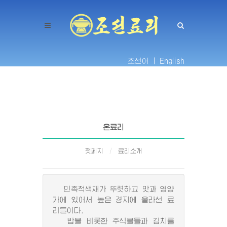
조선어 |
English
온료리
첫페지
료리소개
민족적색채가 뚜렷하고 맛과 영양
가에 있어서 높은 경지에 올라선 료
리들이다.
밥을 비롯한 주식물들과 김치를