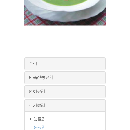
주식
민족전통료리
연회료리
식사료리
랭료리
온료리