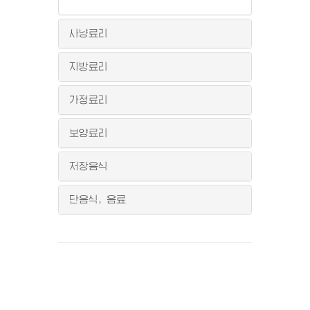
사냥료리
지방료리
가정료리
보양료리
저장음식
단음식, 음료