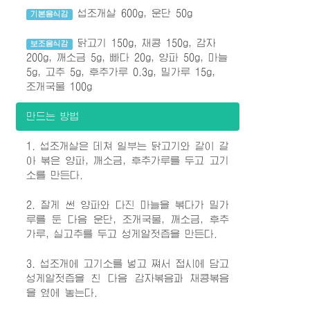
섭조개살 600g, 운단 50g
기본음식감
닭고기 150g, 채콩 150g, 감자
보조음식감
200g, 깨소금 5g, 빠다 20g, 양파 50g, 마늘
5g, 고추 5g, 후추가루 0.3g, 밀가루 15g,
조개국물 100g
만드는 방법
1. 섭조개살은 데쳐 일부는 닭고기와 같이 갈
아 볶은 양파, 깨소금, 후추가루를 두고 고기
소를 만든다.
2. 잘게 썬 양파와 다진 마늘을 볶다가 밀가
루를 둔 다음 운단, 조개국물, 깨소금, 후추
가루, 실고추를 두고 성게알젓즙을 만든다.
3. 섭조개에 고기소를 넣고 쪄서 접시에 담고
성게알젓즙을 친 다음 감자볶음과 채콩볶음
을 옆에 놓는다.