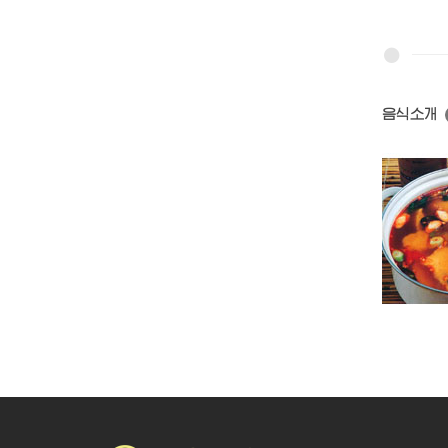
음식소개
단고기국
풋완두국
명태매운