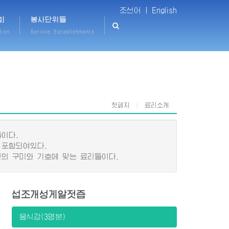
조선어 |
English
회
봉사단위들
tion
Service Establishments
첫페지
료리소개
이다.
 포함되여있다.
의 구미와 기호에 맞는 료리들이다.
섭조개성게알젓즙
음식감(3명분)