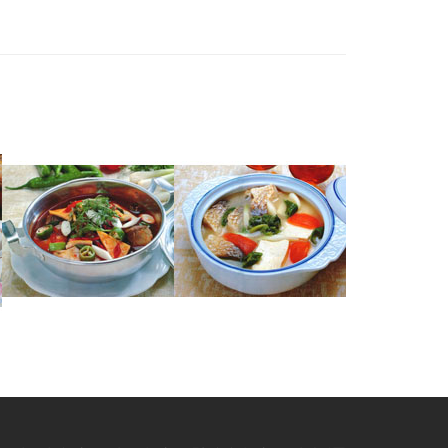
잉어매운탕
숭어두부탕
숭어매운탕