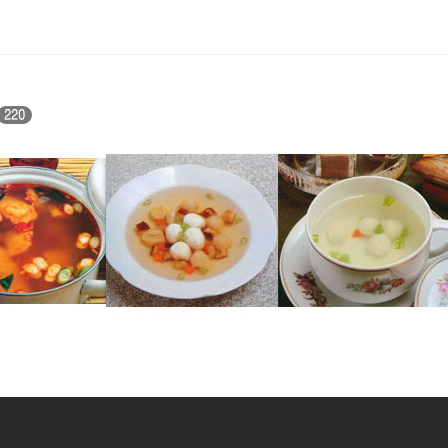
220
탕
우레기완자국
쏘가리완자국