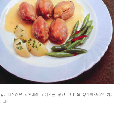
게알젓즙은 섭조개에 고기소를 넣고 찐 다음 성게알젓즙을 쳐서
이다.