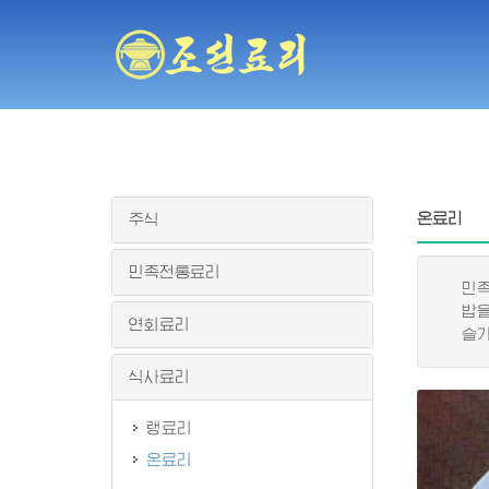
온료리
주식
민족전통료리
민족적
밥을 
연회료리
슬기롭
식사료리
랭료리
온료리