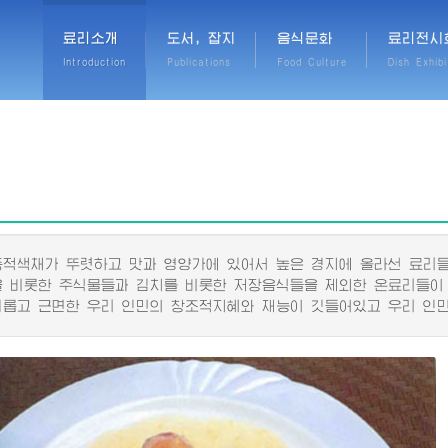
료리소개
도서, 잡지
음식문화
료리전시
Introduction
Publications
Food Culture
Dish Exhibi
색채가 뚜렷하고 맛과 영양가에 있어서 높은 경지에 올라선 료리들
비롯한 주식물들과 김치를 비롯한 저장음식들을 제외한 온료리들이
고 근면한 우리 인민의 창조적지혜와 재능이 깃들어있고 우리 인민