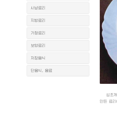
사냥료리
지방료리
가정료리
보양료리
저장음식
단음식, 음료
섭조개성
만든 료리