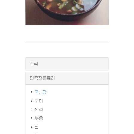
주식
민족전통료리
국, 탕
구이
산적
볶음
전