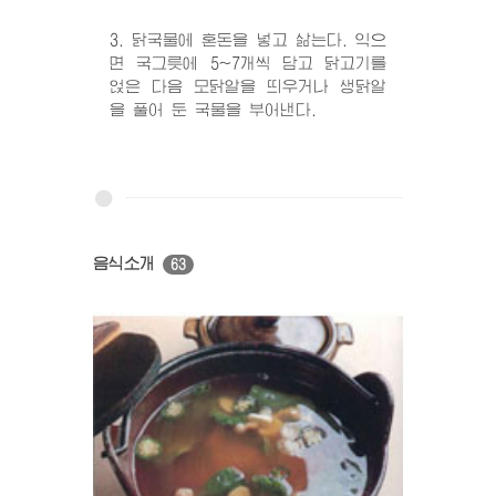
3. 닭국물에 혼돈을 넣고 삶는다. 익으
면 국그릇에 5~7개씩 담고 닭고기를
얹은 다음 모닭알을 띄우거나 생닭알
을 풀어 둔 국물을 부어낸다.
음식소개
63