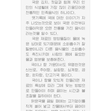
국은 김치, 젓갈과 함께 우리 인
민의 식생활에 가장 많이 리용되여온
전통적인 민족음식의 하나이다.
옛기록에 국에 대한 이야기가 자
주 나오는것으로 보아 국은 이전부터
만들어먹은 오랜 전통을 가진 음식이
라는것을 알수 있다.
국은 재료의 영양물질이 물에 녹
은 상태로 있기때문에 소화흡수가 잘
될뿐아니라 다른 음식물의 소화흡수
도 촉진시키며 사람의 몸에 필요한
물과 염분을 보충해준다.
국이나 탕 가운데서도 유명한것은
신선로, 추어탕, 설렁탕, 삼계탕, 곰
탕, 완자탕, 단고기국 등이다.
국이나 탕을 맛있게 만들려면 재
료의 특성에 따라 그에 맞는 방법으
로 만들어야 하며 끓이는 시간과 불
조절을 잘하여야 한다.
맑은국을 끓일 때에는 고기덩이를
작게 썰어 넣고 찬물에서부터 끓여야