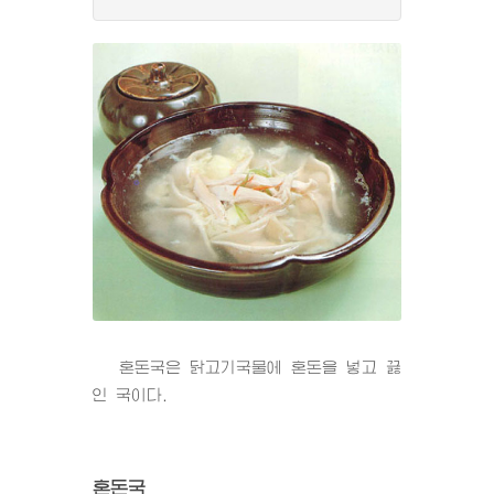
혼돈국은 닭고기국물에 혼돈을 넣고 끓
인 국이다.
혼돈국