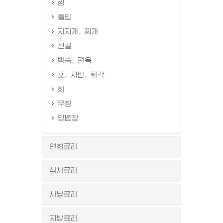
찜
졸임
지지개, 찌개
전골
백숙, 편육
포, 자반, 튀각
회
무침
양념장
연회료리
식사료리
사냥료리
지방료리