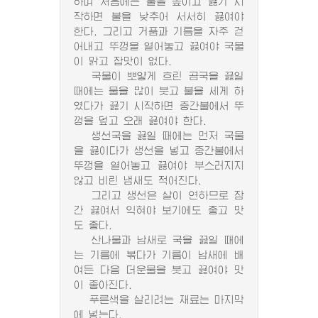
하며 처음에는 불을 높이고 끓기 시
작하면 불을 낮추어 서서히 끓여야
한다. 그리고 거품과 기름을 자주 걷
어내고 뚜껑을 열어놓고 끓여야 국물
이 맑고 잡맛이 없다.
국물이 뽀얗게 흐린 곰국을 끓일
때에는 물을 많이 붓고 불을 세게 하
였다가 끓기 시작하면 중간불에서 뚜
껑을 덮고 오래 끓여야 한다.
생선국을 끓일 때에는 먼저 국물
을 끓이다가 생선을 넣고 중간불에서
뚜껑을 열어놓고 끓여야 부스러지지
않고 비린 냄새도 적어진다.
그리고 생선은 살이 연하므로 잠
간 끓여서 익혀야 보기에도 좋고 맛
도 좋다.
산나물과 남새로 국을 끓일 때에
는 기름에 볶다가 기름이 남새에 배
여든 다음 더운물을 붓고 끓여야 맛
이 좋아진다.
푸른색을 살리려는 재료는 마지막
에 넣는다.