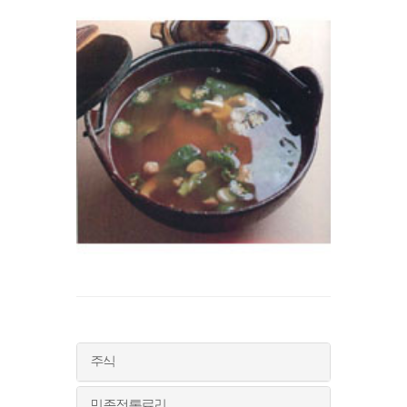
주식
민족전통료리