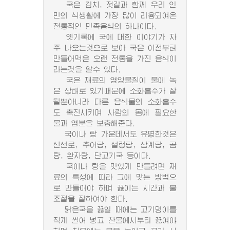
국은 김치, 젓갈과 함께 우리 인
민의 식생활에 가장 많이 리용되여온
전통적인 민족음식의 하나이다.
옛기록에 국에 대한 이야기가 자
주 나오는것으로 보아 국은 이전부터
만들어먹은 오랜 전통을 가진 음식이
라는것을 알수 있다.
국은 재료의 영양물질이 물에 녹
은 상태로 있기때문에 소화흡수가 잘
될뿐아니라 다른 음식물의 소화흡수
도 촉진시키며 사람의 몸에 필요한
물과 염분을 보충해준다.
국이나 탕 가운데서도 유명한것은
신선로, 추어탕, 설렁탕, 삼계탕, 곰
탕, 완자탕, 단고기국 등이다.
국이나 탕을 맛있게 만들려면 재
료의 특성에 따라 그에 맞는 방법으
로 만들어야 하며 끓이는 시간과 불
조절을 잘하여야 한다.
맑은국을 끓일 때에는 고기덩이를
작게 썰어 넣고 찬물에서부터 끓여야