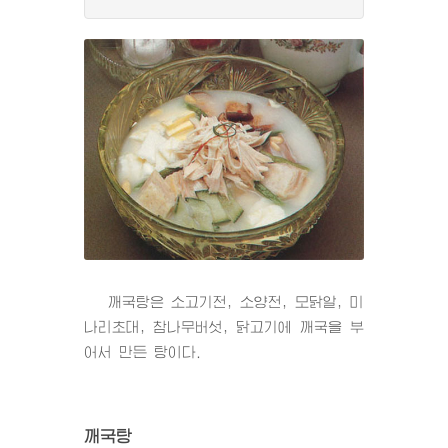
깨국탕은 소고기전, 소양전, 모닭알, 미
나리초대, 참나무버섯, 닭고기에 깨국을 부
어서 만든 탕이다.
깨국탕