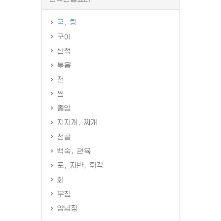
국, 탕
구이
산적
볶음
전
찜
졸임
지지개, 찌개
전골
백숙, 편육
포, 자반, 튀각
회
무침
양념장