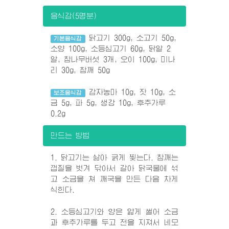
음식감(5명분)
닭고기 300g, 소고기 50g,
기본음식감
소양 100g, 소등심고기 60g, 닭알 2
알, 참나무버섯 3개, 오이 100g, 미나
리 30g, 참깨 50g
감자농마 10g, 잣 10g, 소
보조음식감
금 5g, 파 5g, 생강 10g, 후추가루
0.2g
만드는 방법
1. 닭고기는 삶아 굵게 찢는다. 참깨는
껍질을 벗겨 닦아서 갈아 닭국물에 섞
고 소금을 쳐 깨국을 만든 다음 차게
식힌다.
2. 소등심고기와 양은 얇게 썰어 소금
과 후추가루를 두고 전을 지져서 네모