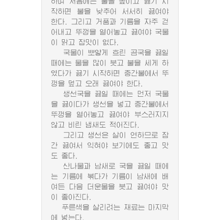
하며 처음에는 불을 높이고 끓기 시
작하면 불을 낮추어 서서히 끓여야
한다. 그리고 거품과 기름을 자주 걷
어내고 뚜껑을 열어놓고 끓여야 국물
이 맑고 잡맛이 없다.
국물이 뽀얗게 흐린 곰국을 끓일
때에는 물을 많이 붓고 불을 세게 하
였다가 끓기 시작하면 중간불에서 뚜
껑을 덮고 오래 끓여야 한다.
생선국을 끓일 때에는 먼저 국물
을 끓이다가 생선을 넣고 중간불에서
뚜껑을 열어놓고 끓여야 부스러지지
않고 비린 냄새도 적어진다.
그리고 생선은 살이 연하므로 잠
간 끓여서 익혀야 보기에도 좋고 맛
도 좋다.
산나물과 남새로 국을 끓일 때에
는 기름에 볶다가 기름이 남새에 배
여든 다음 더운물을 붓고 끓여야 맛
이 좋아진다.
푸른색을 살리려는 재료는 마지막
에 넣는다.