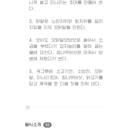
나게 썰고 미나리는 초대를 만들어 썬
다.
3. 닭알은 노란자위와 흰자위를 갈라
지짐을 지져 모닭알을 만든다.
4. 오이도 모닭알모양으로 썰어서 소
금을 뿌렸다가 감자농마를 묻혀 끓는
물에 데친다. 참나무버섯은 데쳐서 양
념에 재웠다가 썬다.
5. 국그릇에 소고기전, 소양전, 모닭
알, 미나리초대, 참나무버섯, 닭고기를
담고 깨국을 둔 다음 잣을 띄워 낸다.
음식소개
63