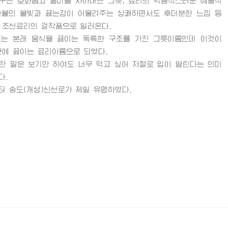
구는 호화롭고 흥미를 자아내는 그릇, 료리의 먹음직스러운 예술적
숯불의 불빛과 끓는감이 어울려주는 상쾌하면서도 후더분한 느낌 등
 조선료리의 걸작품으로 일러온다.
 본래 음식을 끓이는 독특한 구조를 가진 그릇이름인데 이것이
안에 끓이는 료리이름으로 되였다.
말은 보기만 하여도 너무 먹고 싶어 저절로 입이 열린다는 의미
다.
송도(개성)신선로가 제일 유명하였다.