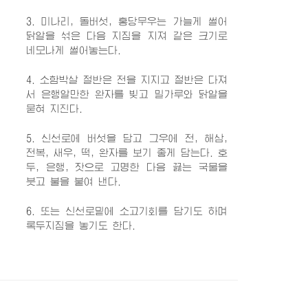
3. 미나리, 돌버섯, 홍당무우는 가늘게 썰어
닭알을 섞은 다음 지짐을 지져 같은 크기로
네모나게 썰어놓는다.
4. 소함박살 절반은 전을 지지고 절반은 다져
서 은행알만한 완자를 빚고 밀가루와 닭알을
묻혀 지진다.
5. 신선로에 버섯을 담고 그우에 전, 해삼,
전복, 새우, 떡, 완자를 보기 좋게 담는다. 호
두, 은행, 잣으로 고명한 다음 끓는 국물을
붓고 불을 붙여 낸다.
6. 또는 신선로밑에 소고기회를 담기도 하며
록두지짐을 놓기도 한다.