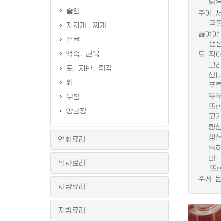
맑은국
졸임
추어 
국물이
지지개, 찌개
끓여야
전골
생선국
백숙, 편육
도 적
그리고
포, 자반, 튀각
산나물
회
푸른색
두부국
무침
또한 
양념장
고기국
향신양
생선국
연회료리
특히 
파, 
식사료리
또한 
주게 된
사냥료리
지방료리