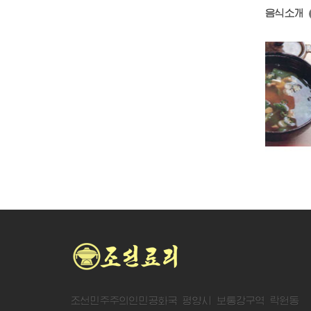
음식소개
혼돈국
접시꽃된장국
두부탕
조선민주주의인민공화국 평양시 보통강구역 락원동