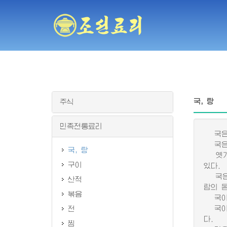
국, 탕
주식
민족전통료리
국은 
국은 
국, 탕
옛기록
구이
있다.
국은 
산적
람의 
볶음
국이나
국이나
전
다.
찜