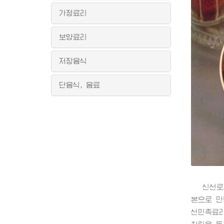
가정료리
보양료리
저장음식
단음식, 음료
신선로료리
본으로 만
선민족료리