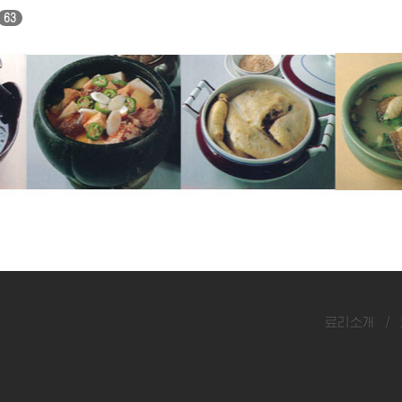
63
인삼닭탕
참치탕
료리소개
/