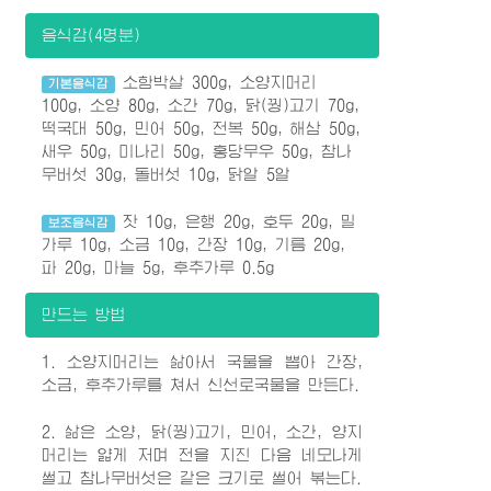
음식감(4명분)
소함박살 300g, 소양지머리
기본음식감
100g, 소양 80g, 소간 70g, 닭(꿩)고기 70g,
떡국대 50g, 민어 50g, 전복 50g, 해삼 50g,
새우 50g, 미나리 50g, 홍당무우 50g, 참나
무버섯 30g, 돌버섯 10g, 닭알 5알
잣 10g, 은행 20g, 호두 20g, 밀
보조음식감
가루 10g, 소금 10g, 간장 10g, 기름 20g,
파 20g, 마늘 5g, 후추가루 0.5g
만드는 방법
1. 소양지머리는 삶아서 국물을 뽑아 간장,
소금, 후추가루를 쳐서 신선로국물을 만든다.
2. 삶은 소양, 닭(꿩)고기, 민어, 소간, 양지
머리는 얇게 저며 전을 지진 다음 네모나게
썰고 참나무버섯은 같은 크기로 썰어 볶는다.