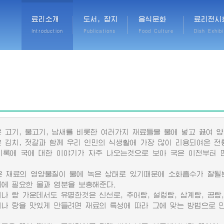
료리소개
도서, 잡지
음식문화
료리전시
Introduction
Publications
Food Culture
Dish Exhibi
고기, 물고기, 남새를 비롯한 여러가지 재료들을 물에 넣고 끓여 양
김치, 젓갈과 함께 우리 인민의 식생활에 가장 많이 리용되여온 전
에 국에 대한 이야기가 자주 나오는것으로 보아 국은 이전부터 
재료의 영양물질이 물에 녹은 상태로 있기때문에 소화흡수가 잘될
몸에 필요한 물과 염분을 보충해준다.
 탕 가운데서도 유명한것은 신선로, 추어탕, 설렁탕, 삼계탕, 곰탕,
 탕을 맛있게 만들려면 재료의 특성에 따라 그에 맞는 방법으로 만