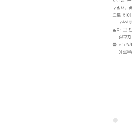
차림을 돋
꾸밈새, 
으로 하여
신선로는
점차 그 
열구자란 
를 담고있
예로부터 