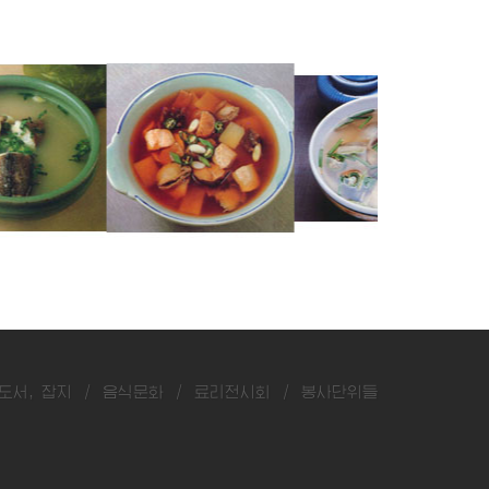
만물탕
민물고기국
참나무버섯국
도서, 잡지
/
음식문화
/
료리전시회
/
봉사단위들