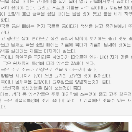
을 끓일 때에는 고기덩이를 작게 썰어 넣고 찬물에서부터 끓여야 하
서서히 끓여야 한다. 그리고 거품과 기름을 자주 걷어내고 뚜껑을 열어
 뽀얗게 흐린 곰국을 끓일 때에는 물을 많이 붓고 불을 세게 하였
 한다.
을 끓일 때에는 먼저 국물을 끓이다가 생선을 넣고 중간불에서 뚜
어진다.
 생선은 살이 연하므로 잠간 끓여서 익혀야 보기에도 좋고 맛도 좋
과 남새로 국을 끓일 때에는 기름에 볶다가 기름이 남새에 배여든 
을 살리려는 재료는 마지막에 넣는다.
이나 닭알국은 국거리를 넣었다가 떠오르면 인차 내야 자기 맛을 
국은 원재료의 특성에 따라 양념을 잘해야 한다.
은 주로 소금과 간장으로 간을 맞추는것이 좋다.
념을 지나치게 많이 쓰면 고기의 고유한 맛이 없어진다.
이나 남새국은 된장이나 고추장으로 양념하는것이 좋다.
생선국은 향신양념을 많이 쓰는것이 좋다.
마늘, 생강 등 양념감들은 주로 마지막에 쓰는것이 좋고 고추 같은것
국은 계절적특성에 맞게 끓여야 하며 그 계절에만 맛볼수 있는 재
다.