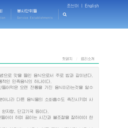
조선어 |
English
회
봉사단위들
tion
Service Establishments
첫페지
료리소개
념으로 맛을 들인 음식으로서 주로 밥과 같이낸다.
통적인 민족음식의 하나이다.
만들어먹은 오랜 전통을 가진 음식이라는것을 알수
뿐아니라 다른 음식물의 소화흡수도 촉진시키며 사
 완자탕, 단고기국 등이다.
들어야 하며 끓이는 시간과 불조절을 잘하여야 한