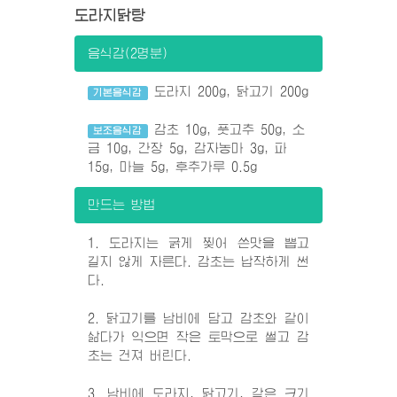
도라지닭탕
음식감(2명분)
도라지 200g, 닭고기 200g
기본음식감
감초 10g, 풋고추 50g, 소
보조음식감
금 10g, 간장 5g, 감자농마 3g, 파
15g, 마늘 5g, 후추가루 0.5g
만드는 방법
1. 도라지는 굵게 찢어 쓴맛을 뽑고
길지 않게 자른다. 감초는 납작하게 썬
다.
2. 닭고기를 남비에 담고 감초와 같이
삶다가 익으면 작은 토막으로 썰고 감
초는 건져 버린다.
3. 남비에 도라지, 닭고기, 같은 크기