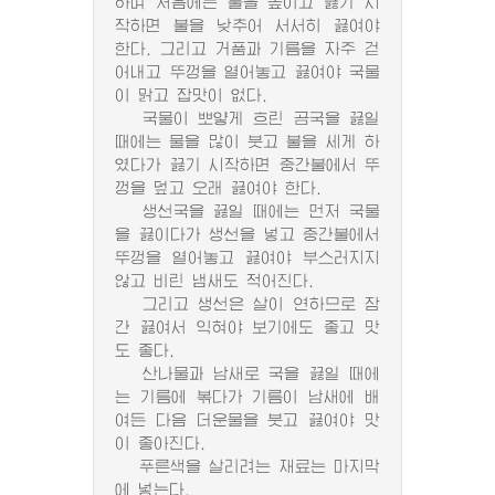
하며 처음에는 불을 높이고 끓기 시
작하면 불을 낮추어 서서히 끓여야
한다. 그리고 거품과 기름을 자주 걷
어내고 뚜껑을 열어놓고 끓여야 국물
이 맑고 잡맛이 없다.
국물이 뽀얗게 흐린 곰국을 끓일
때에는 물을 많이 붓고 불을 세게 하
였다가 끓기 시작하면 중간불에서 뚜
껑을 덮고 오래 끓여야 한다.
생선국을 끓일 때에는 먼저 국물
을 끓이다가 생선을 넣고 중간불에서
뚜껑을 열어놓고 끓여야 부스러지지
않고 비린 냄새도 적어진다.
그리고 생선은 살이 연하므로 잠
간 끓여서 익혀야 보기에도 좋고 맛
도 좋다.
산나물과 남새로 국을 끓일 때에
는 기름에 볶다가 기름이 남새에 배
여든 다음 더운물을 붓고 끓여야 맛
이 좋아진다.
푸른색을 살리려는 재료는 마지막
에 넣는다.