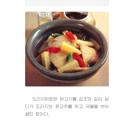
도라지닭탕은 닭고기를 감초와 같이 삶
다가 도라지와 풋고추를 두고 국물을 부어
끓인 탕이다.