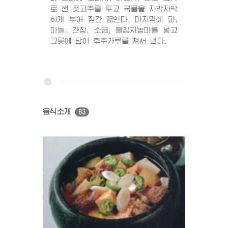
로 썬 풋고추를 두고 국물을 자박자박
하게 부어 잠간 끓인다. 마지막에 파,
마늘, 간장, 소금, 물감자농마를 넣고
그릇에 담아 후추가루를 쳐서 낸다.
음식소개
63