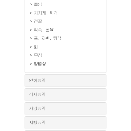
졸임
지지개, 찌개
전골
백숙, 편육
포, 자반, 튀각
회
무침
양념장
연회료리
식사료리
사냥료리
지방료리