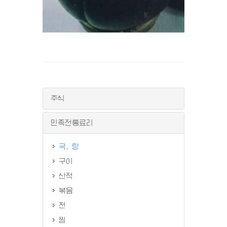
주식
민족전통료리
국, 탕
구이
산적
볶음
전
찜