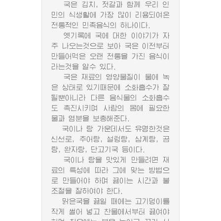
국은 김치, 젓갈과 함께 우리 인
민의 식생활에 가장 많이 리용되여온
전통적인 민족음식의 하나이다.
옛기록에 국에 대한 이야기가 자
주 나오는것으로 보아 국은 이전부터
만들어먹은 오랜 전통을 가진 음식이
라는것을 알수 있다.
국은 재료의 영양물질이 물에 녹
은 상태로 있기때문에 소화흡수가 잘
될뿐아니라 다른 음식물의 소화흡수
도 촉진시키며 사람의 몸에 필요한
물과 염분을 보충해준다.
국이나 탕 가운데서도 유명한것은
신선로, 추어탕, 설렁탕, 삼계탕, 곰
탕, 완자탕, 단고기국 등이다.
국이나 탕을 맛있게 만들려면 재
료의 특성에 따라 그에 맞는 방법으
로 만들어야 하며 끓이는 시간과 불
조절을 잘하여야 한다.
맑은국을 끓일 때에는 고기덩이를
작게 썰어 넣고 찬물에서부터 끓여야