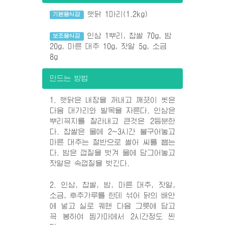
햇닭 1마리(1.2kg)
기본음식감
인삼 1뿌리, 찹쌀 70g, 밤
보조음식감
20g, 마른 대추 10g, 잣알 5g, 소금
8g
만드는 방법
1. 햇닭은 내장을 꺼내고 깨끗이 씻은
다음 대가리와 발목을 자른다. 인삼은
뿌리꼭지를 잘라내고 큰것은 2등분한
다. 찹쌀은 물에 2~3시간 불구어놓고
마른 대추는 절반으로 썰어 씨를 뽑는
다. 밤은 껍질을 벗겨 물에 담그어놓고
잣알은 속껍질을 벗긴다.
2. 인삼, 찹쌀, 밤, 마른 대추, 잣알,
소금, 후추가루를 한데 섞어 닭의 배안
에 넣고 실로 꿰맨 다음 그릇에 담고
꼭 봉하여 찜가마에서 2시간정도 찐