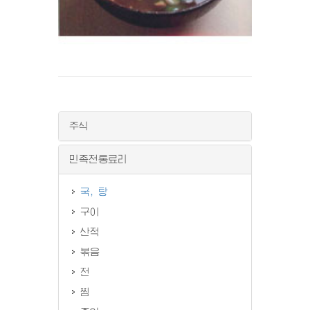
주식
민족전통료리
국, 탕
구이
산적
볶음
전
찜