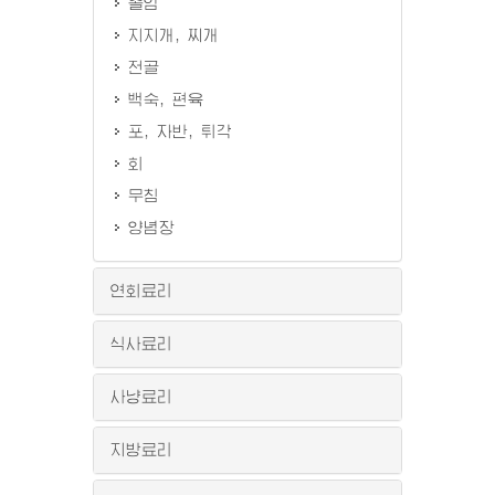
졸임
지지개, 찌개
전골
백숙, 편육
포, 자반, 튀각
회
무침
양념장
연회료리
식사료리
사냥료리
지방료리