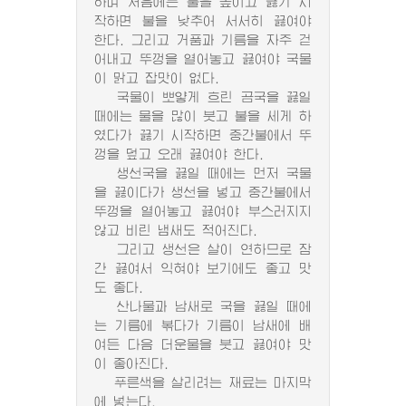
하며 처음에는 불을 높이고 끓기 시
작하면 불을 낮추어 서서히 끓여야
한다. 그리고 거품과 기름을 자주 걷
어내고 뚜껑을 열어놓고 끓여야 국물
이 맑고 잡맛이 없다.
국물이 뽀얗게 흐린 곰국을 끓일
때에는 물을 많이 붓고 불을 세게 하
였다가 끓기 시작하면 중간불에서 뚜
껑을 덮고 오래 끓여야 한다.
생선국을 끓일 때에는 먼저 국물
을 끓이다가 생선을 넣고 중간불에서
뚜껑을 열어놓고 끓여야 부스러지지
않고 비린 냄새도 적어진다.
그리고 생선은 살이 연하므로 잠
간 끓여서 익혀야 보기에도 좋고 맛
도 좋다.
산나물과 남새로 국을 끓일 때에
는 기름에 볶다가 기름이 남새에 배
여든 다음 더운물을 붓고 끓여야 맛
이 좋아진다.
푸른색을 살리려는 재료는 마지막
에 넣는다.