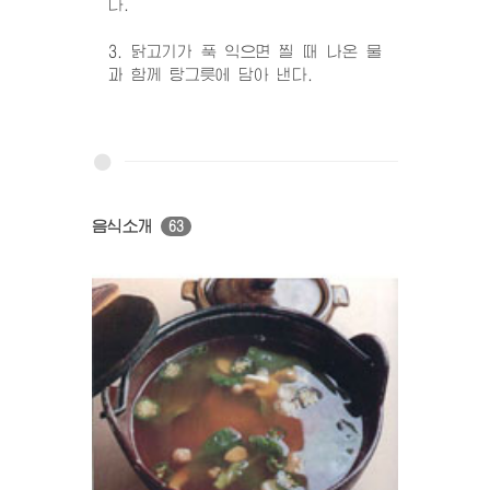
다.
3. 닭고기가 푹 익으면 찔 때 나온 물
과 함께 탕그릇에 담아 낸다.
음식소개
63