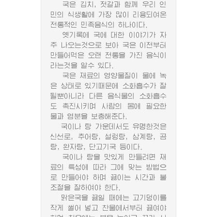
국은 김치, 젓갈과 함께 우리 인
민의 식생활에 가장 많이 리용되여온
전통적인 민족음식의 하나이다.
옛기록에 국에 대한 이야기가 자
주 나오는것으로 보아 국은 이전부터
만들어먹은 오랜 전통을 가진 음식이
라는것을 알수 있다.
국은 재료의 영양물질이 물에 녹
은 상태로 있기때문에 소화흡수가 잘
될뿐아니라 다른 음식물의 소화흡수
도 촉진시키며 사람의 몸에 필요한
물과 염분을 보충해준다.
국이나 탕 가운데서도 유명한것은
신선로, 추어탕, 설렁탕, 삼계탕, 곰
탕, 완자탕, 단고기국 등이다.
국이나 탕을 맛있게 만들려면 재
료의 특성에 따라 그에 맞는 방법으
로 만들어야 하며 끓이는 시간과 불
조절을 잘하여야 한다.
맑은국을 끓일 때에는 고기덩이를
작게 썰어 넣고 찬물에서부터 끓여야