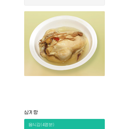
삼계탕
음식감(4명분)