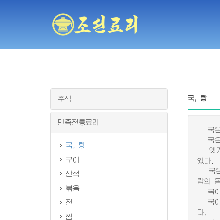
국, 탕
주식
민족전통료리
국은 
국은 
국, 탕
옛기록
구이
있다.
국은 
산적
람의 
볶음
국이나
국이나
전
다.
찜