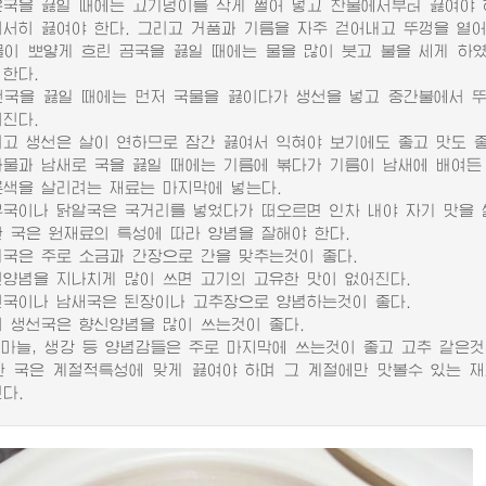
을 끓일 때에는 고기덩이를 작게 썰어 넣고 찬물에서부터 끓여야 하
서서히 끓여야 한다. 그리고 거품과 기름을 자주 걷어내고 뚜껑을 열어
 뽀얗게 흐린 곰국을 끓일 때에는 물을 많이 붓고 불을 세게 하였
 한다.
을 끓일 때에는 먼저 국물을 끓이다가 생선을 넣고 중간불에서 뚜
어진다.
 생선은 살이 연하므로 잠간 끓여서 익혀야 보기에도 좋고 맛도 좋
과 남새로 국을 끓일 때에는 기름에 볶다가 기름이 남새에 배여든 
을 살리려는 재료는 마지막에 넣는다.
이나 닭알국은 국거리를 넣었다가 떠오르면 인차 내야 자기 맛을 
국은 원재료의 특성에 따라 양념을 잘해야 한다.
은 주로 소금과 간장으로 간을 맞추는것이 좋다.
념을 지나치게 많이 쓰면 고기의 고유한 맛이 없어진다.
이나 남새국은 된장이나 고추장으로 양념하는것이 좋다.
생선국은 향신양념을 많이 쓰는것이 좋다.
마늘, 생강 등 양념감들은 주로 마지막에 쓰는것이 좋고 고추 같은것
국은 계절적특성에 맞게 끓여야 하며 그 계절에만 맛볼수 있는 재
다.