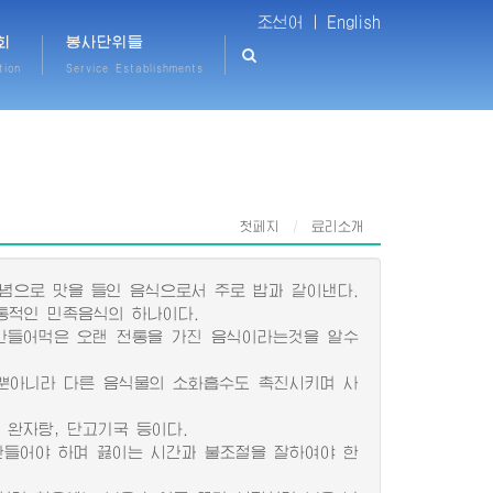
조선어 |
English
회
봉사단위들
tion
Service Establishments
첫페지
료리소개
념으로 맛을 들인 음식으로서 주로 밥과 같이낸다.
통적인 민족음식의 하나이다.
만들어먹은 오랜 전통을 가진 음식이라는것을 알수
뿐아니라 다른 음식물의 소화흡수도 촉진시키며 사
 완자탕, 단고기국 등이다.
들어야 하며 끓이는 시간과 불조절을 잘하여야 한