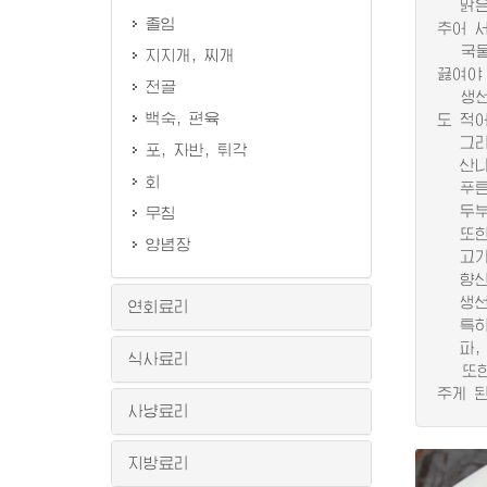
맑은국
졸임
추어 
국물이
지지개, 찌개
끓여야
전골
생선국
백숙, 편육
도 적
그리고
포, 자반, 튀각
산나물
회
푸른색
두부국
무침
또한 
양념장
고기국
향신양
생선국
연회료리
특히 
파, 
식사료리
또한 
주게 된
사냥료리
지방료리