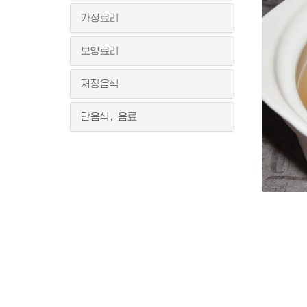
가정료리
보양료리
저장음식
단음식, 음료