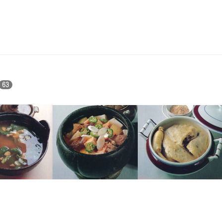
63
장국
두부탕
인삼닭탕