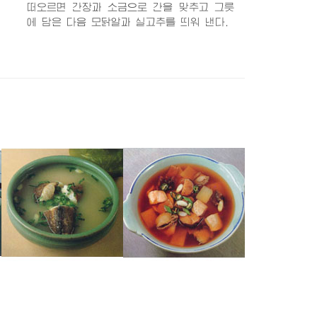
떠오르면 간장과 소금으로 간을 맞추고 그릇
에 담은 다음 모닭알과 실고추를 띄워 낸다.
참치탕
만물탕
민물고기국