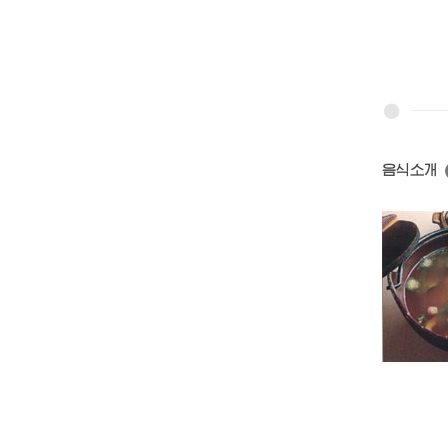
음식소개
혼돈국
접시꽃된