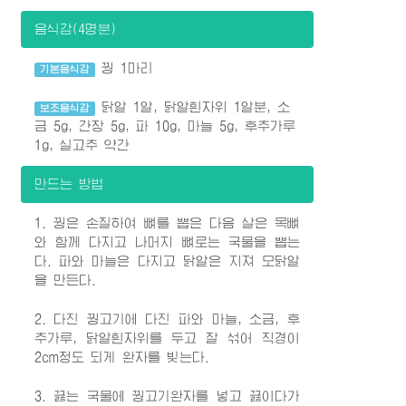
음식감(4명분)
꿩 1마리
기본음식감
닭알 1알, 닭알흰자위 1알분, 소
보조음식감
금 5g, 간장 5g, 파 10g, 마늘 5g, 후추가루
1g, 실고추 약간
만드는 방법
1. 꿩은 손질하여 뼈를 뽑은 다음 살은 목뼈
와 함께 다지고 나머지 뼈로는 국물을 뽑는
다. 파와 마늘은 다지고 닭알은 지져 모닭알
을 만든다.
2. 다진 꿩고기에 다진 파와 마늘, 소금, 후
추가루, 닭알흰자위를 두고 잘 섞어 직경이
2cm정도 되게 완자를 빚는다.
3. 끓는 국물에 꿩고기완자를 넣고 끓이다가