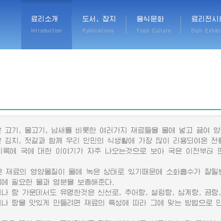
료리소개
도서, 잡지
음식문화
료리전시
Introduction
Publications
Food Culture
Dish Exhibi
고기, 물고기, 남새를 비롯한 여러가지 재료들을 물에 넣고 끓여 양
김치, 젓갈과 함께 우리 인민의 식생활에 가장 많이 리용되여온 전
에 국에 대한 이야기가 자주 나오는것으로 보아 국은 이전부터 
재료의 영양물질이 물에 녹은 상태로 있기때문에 소화흡수가 잘될
몸에 필요한 물과 염분을 보충해준다.
 탕 가운데서도 유명한것은 신선로, 추어탕, 설렁탕, 삼계탕, 곰탕,
 탕을 맛있게 만들려면 재료의 특성에 따라 그에 맞는 방법으로 만