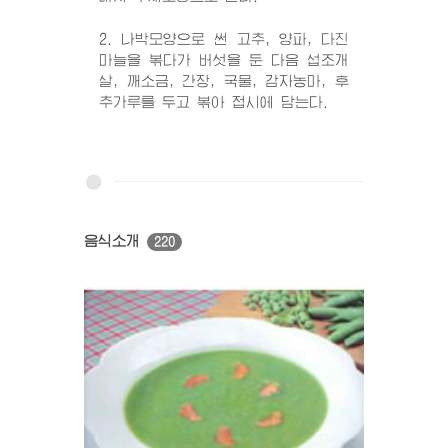
2. 나박모양으로 썬 고추, 양파, 다진
마늘을 볶다가 버섯을 둔 다음 섭조개
살, 깨소금, 간장, 국물, 감자농마, 후
추가루를 두고 볶아 접시에 담는다.
음식소개
220