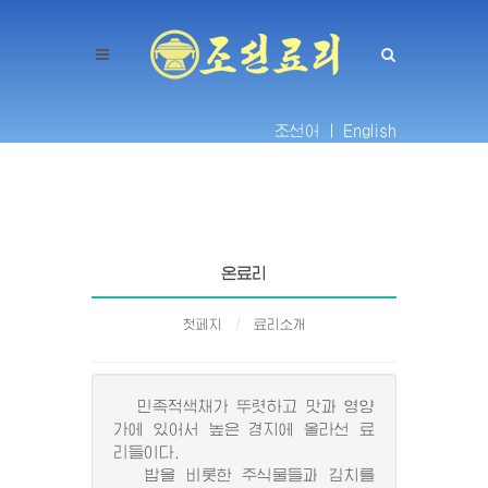
조선어 |
English
온료리
첫페지
료리소개
민족적색채가 뚜렷하고 맛과 영양
가에 있어서 높은 경지에 올라선 료
리들이다.
밥을 비롯한 주식물들과 김치를