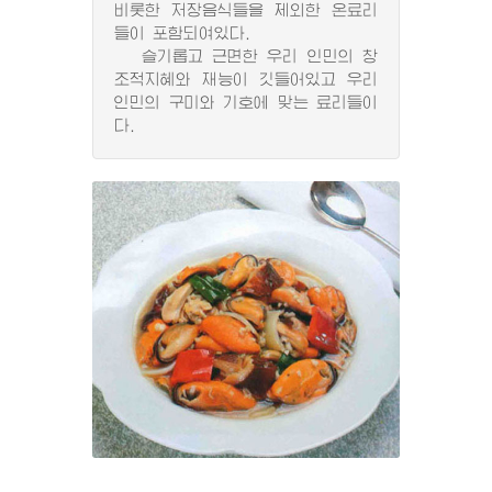
비롯한 저장음식들을 제외한 온료리
들이 포함되여있다.
슬기롭고 근면한 우리 인민의 창
조적지혜와 재능이 깃들어있고 우리
인민의 구미와 기호에 맞는 료리들이
다.