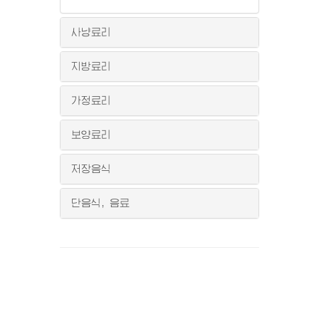
사냥료리
지방료리
가정료리
보양료리
저장음식
단음식, 음료