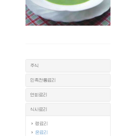
주식
민족전통료리
연회료리
식사료리
랭료리
온료리