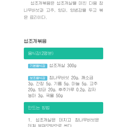
섭조개볶음은 섭조개살을 데친 다음 참
나무버섯과 고추, 양파, 양념감을 두고 볶
은 료리이다.
섭조개볶음
음식감(2명분)
섭조개살 300g
기본음식감
참나무버섯 20g, 깨소금
보조음식감
3g, 간장 5g, 기름 5g, 마늘 5g, 고추
20g, 양파 20g, 후추가루 0.2g, 감자
농마 3g, 국물 50g
만드는 방법
1. 섭조개살은 데치고 참나무버섯은
데쳐 부채모양으로 썬다.