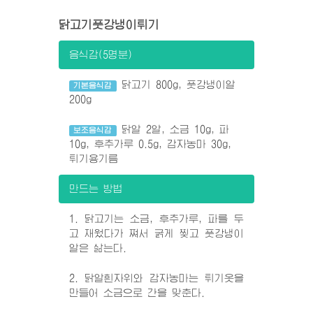
닭고기풋강냉이튀기
음식감(5명분)
닭고기 800g, 풋강냉이알
기본음식감
200g
닭알 2알, 소금 10g, 파
보조음식감
10g, 후추가루 0.5g, 감자농마 30g,
튀기용기름
만드는 방법
1. 닭고기는 소금, 후추가루, 파를 두
고 재웠다가 쪄서 굵게 찢고 풋강냉이
알은 삶는다.
2. 닭알흰자위와 감자농마는 튀기옷을
만들어 소금으로 간을 맞춘다.