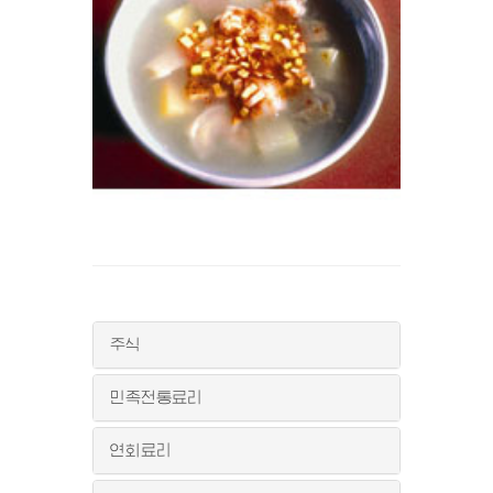
주식
민족전통료리
연회료리