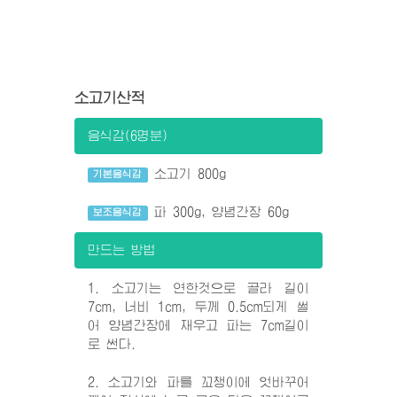
소고기산적
음식감(6명분)
소고기 800g
기본음식감
파 300g, 양념간장 60g
보조음식감
만드는 방법
1. 소고기는 연한것으로 골라 길이
7cm, 너비 1cm, 두께 0.5cm되게 썰
어 양념간장에 재우고 파는 7cm길이
로 썬다.
2. 소고기와 파를 꼬챙이에 엇바꾸어