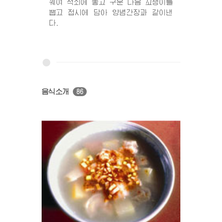
꿰여 적쇠에 놓고 구운 다음 꼬챙이를
뽑고 접시에 담아 양념간장과 같이낸
다.
음식소개
86