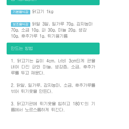
닭고기 1kg
기본음식감
닭알 3알, 밀가루 70g, 감자농마
보조음식감
70g, 소금 10g, 파 30g, 마늘 20g, 생강
10g, 후추가루 1g, 튀기용기름
만드는 방법
1. 닭고기는 길이 4cm, 너비 3cm되게 편을
내여 다진 파와 마늘, 생강즙, 소금, 후추가
루를 두고 재운다.
2. 닭알, 밀가루, 감자농마, 소금, 후추가루를
섞어 튀기옷을 만든다.
3. 닭고기편에 튀기옷을 입히고 180℃의 기
름에서 노르스름하게 튀긴다.