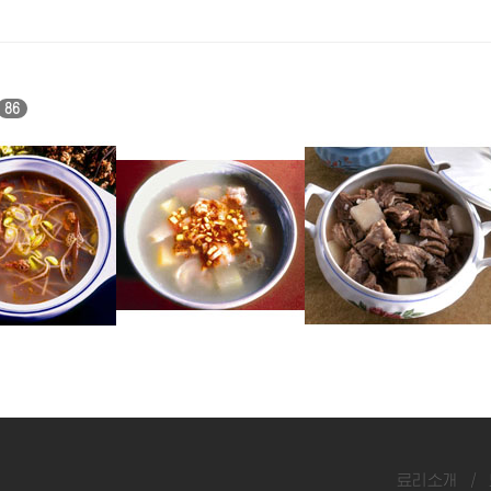
86
우탕
소갈비탕
소고기호박지지개
료리소개
/