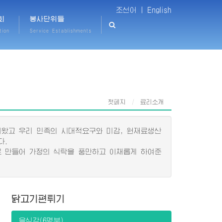
조선어 |
English
회
봉사단위들
tion
Service Establishments
첫페지
료리소개
왔고 우리 민족의 시대적요구와 미감, 원재료생산
다.
 만들어 가정의 식탁을 풍만하고 이채롭게 하여준
닭고기편튀기
음식감(6명분)