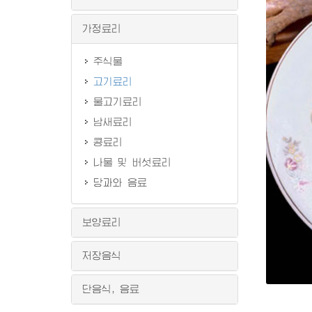
가정료리
주식물
고기료리
물고기료리
남새료리
콩료리
나물 및 버섯료리
당과와 음료
보양료리
저장음식
단음식, 음료