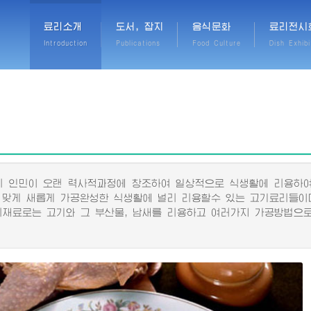
료리소개
도서, 잡지
음식문화
료리전시
Introduction
Publications
Food Culture
Dish Exhibi
인민이 오랜 력사적과정에 창조하여 일상적으로 식생활에 리용하여
 맞게 새롭게 가공완성한 식생활에 널리 리용할수 있는 고기료리들이
료로는 고기와 그 부산물, 남새를 리용하고 여러가지 가공방법으로