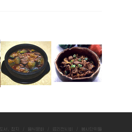
소고기버섯찌개
소고기볶음
소간볶음
도서, 잡지
/
음식문화
/
료리전시회
/
봉사단위들