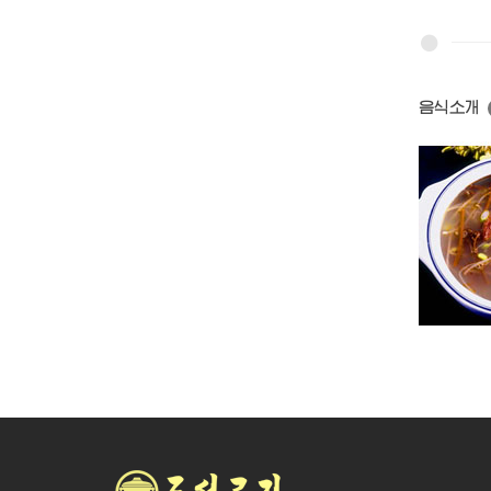
음식소개
소고기무우국
소고기탕
소발통무