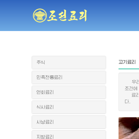
고기료리
주식
민족전통료리
우리 
조건에
연회료리
료리재
다.
식사료리
사냥료리
지방료리