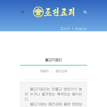
조선어 |
English
물고기료리
첫페지
료리소개
물고기료리는 맛좋고 영양가가 높
아 누구나 즐겨찾는 특색있는 음식이
다.
물고기에는 몸건강에 좋은 영양성