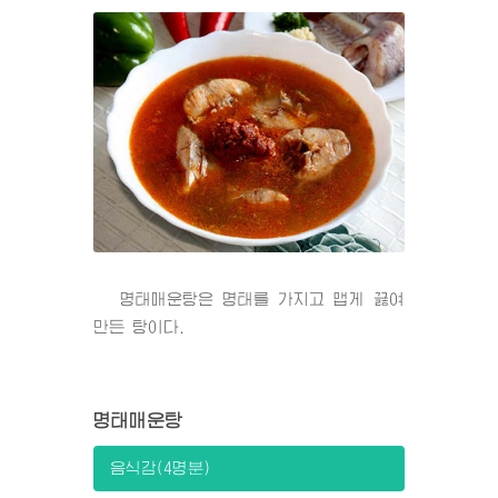
명태매운탕은 명태를 가지고 맵게 끓여
만든 탕이다.
명태매운탕
음식감(4명분)