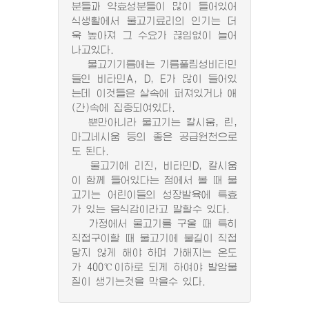
분들과 약효성분들이 많이 들어있어
식생활에서 물고기료리의 인기는 더
욱 높아져 그 수요가 끊임없이 늘어
나고있다.
물고기기름에는 기름풀림성비타민
들인 비타민A, D, E가 많이 들어있
는데 이것들은 살속에 퍼져있거나 애
(간)속에 집중되여있다.
뿐만아니라 물고기는 칼시움, 린,
마그네시움 등의 좋은 공급원천으로
도 된다.
물고기에 리진, 비타민D, 칼시움
이 함께 들어있다는 점에서 볼 때 물
고기는 어린이들의 성장발육에 특효
가 있는 음식감이라고 말할수 있다.
가정에서 물고기를 구울 때 특히
직접구이할 때 물고기에 불길이 직접
닿지 않게 해야 하며 가해지는 온도
가 400℃이하로 되게 하여야 발암물
질이 생기는것을 막을수 있다.