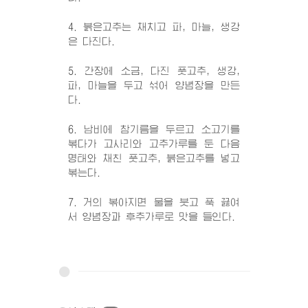
4. 붉은고추는 채치고 파, 마늘, 생강
은 다진다.
5. 간장에 소금, 다진 풋고추, 생강,
파, 마늘을 두고 섞어 양념장을 만든
다.
6. 남비에 참기름을 두르고 소고기를
볶다가 고사리와 고추가루를 둔 다음
명태와 채친 풋고추, 붉은고추를 넣고
볶는다.
7. 거의 볶아지면 물을 붓고 푹 끓여
서 양념장과 후추가루로 맛을 들인다.