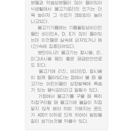
분들과 약효성분들이 많이 들어있어
식생활에서 물고기료리의 인기는 더
욱 높아져 그 수요가 끊임없이 늘어
나고있다.
물고기기름에는 기름풀림성비타민
들인 비타민A, D, E가 많이 들어있
는데 이것들은 살속에 퍼져있거나 애
(간)속에 집중되여있다.
뿐만아니라 물고기는 칼시움, 린,
마그네시움 등의 좋은 공급원천으로
도 된다.
물고기에 리진, 비타민D, 칼시움
이 함께 들어있다는 점에서 볼 때 물
고기는 어린이들의 성장발육에 특효
가 있는 음식감이라고 말할수 있다.
가정에서 물고기를 구울 때 특히
직접구이할 때 물고기에 불길이 직접
닿지 않게 해야 하며 가해지는 온도
가 400℃이하로 되게 하여야 발암물
질이 생기는것을 막을수 있다.