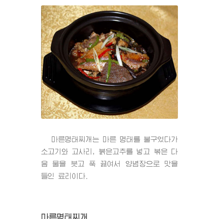
마른명태찌개는 마른 명태를 불구었다가
소고기와 고사리, 붉은고추를 넣고 볶은 다
음 물을 붓고 푹 끓여서 양념장으로 맛을
들인 료리이다.
마른명태찌개