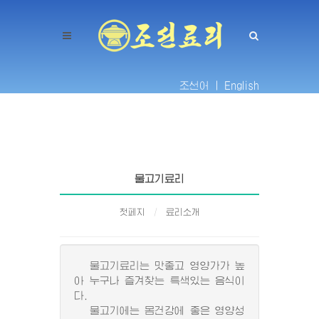
조선어 |
English
물고기료리
첫페지
료리소개
물고기료리는 맛좋고 영양가가 높
아 누구나 즐겨찾는 특색있는 음식이
다.
물고기에는 몸건강에 좋은 영양성