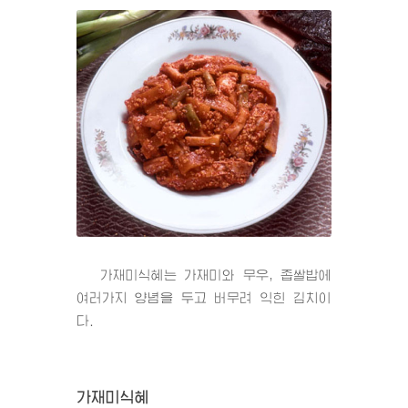
가재미식혜는 가재미와 무우, 좁쌀밥에
여러가지 양념을 두고 버무려 익힌 김치이
다.
가재미식혜