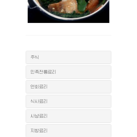
주식
민족전통료리
연회료리
식사료리
사냥료리
지방료리