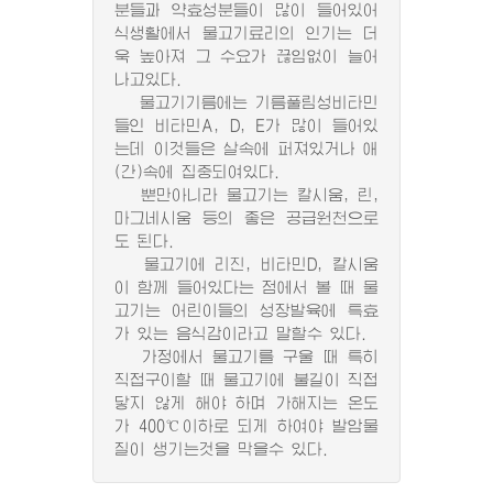
분들과 약효성분들이 많이 들어있어
식생활에서 물고기료리의 인기는 더
욱 높아져 그 수요가 끊임없이 늘어
나고있다.
물고기기름에는 기름풀림성비타민
들인 비타민A, D, E가 많이 들어있
는데 이것들은 살속에 퍼져있거나 애
(간)속에 집중되여있다.
뿐만아니라 물고기는 칼시움, 린,
마그네시움 등의 좋은 공급원천으로
도 된다.
물고기에 리진, 비타민D, 칼시움
이 함께 들어있다는 점에서 볼 때 물
고기는 어린이들의 성장발육에 특효
가 있는 음식감이라고 말할수 있다.
가정에서 물고기를 구울 때 특히
직접구이할 때 물고기에 불길이 직접
닿지 않게 해야 하며 가해지는 온도
가 400℃이하로 되게 하여야 발암물
질이 생기는것을 막을수 있다.