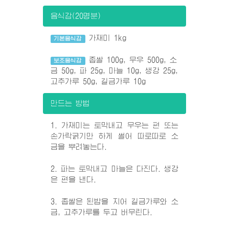
음식감(20명분)
가재미 1kg
기본음식감
좁쌀 100g, 무우 500g, 소
보조음식감
금 50g, 파 25g, 마늘 10g, 생강 25g,
고추가루 50g, 길금가루 10g
만드는 방법
1. 가재미는 토막내고 무우는 편 또는
손가락굵기만 하게 썰어 따로따로 소
금을 뿌려놓는다.
2. 파는 토막내고 마늘은 다진다. 생강
은 편을 낸다.
3. 좁쌀은 된밥을 지어 길금가루와 소
금, 고추가루를 두고 버무린다.