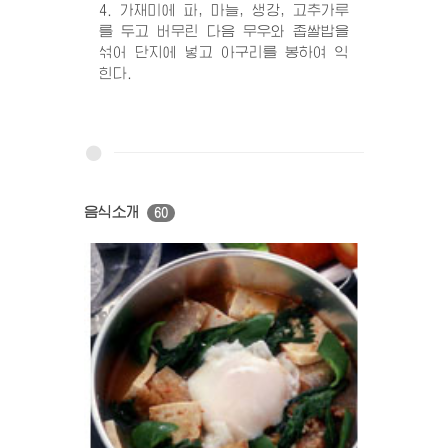
4. 가재미에 파, 마늘, 생강, 고추가루
를 두고 버무린 다음 무우와 좁쌀밥을
섞어 단지에 넣고 아구리를 봉하여 익
힌다.
음식소개
60