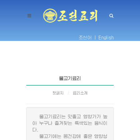
조선어 |
English
물고기료리
첫페지
료리소개
물고기료리는 맛좋고 영양가가 높
아 누구나 즐겨찾는 특색있는 음식이
다.
물고기에는 몸건강에 좋은 영양성