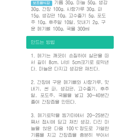
기름 30g, 마늘 50g, 생강
보조음식감
30g, 간장 100g, 사탕가루 30g, 파
15g, 생강편 10g, 고수줄기 5g, 포도
주 10g, 후추알 10알, 맛내기 2g, 구
운 메기뼈 100g, 국물 300ml
만드는 방법
1. 메기는 깨끗이 손질하여 살편을 떠
서 길이 8cm, 너비 5cm크기로 토막낸
다. 마늘은 다지고 생강은 채친다.
2. 간장에 구운 메기뼈와 사탕가루, 맛
내기, 썬 파, 생강편, 고수줄기, 후추
알, 포도주, 국물을 넣고 30~40분간
졸여 간장즙을 만든다.
3. 메기토막을 찜가마에서 20~25분간
쪄서 접시에 담고 채친 생강, 다진 마
늘을 얹은 다음 100℃정도로 가열한
기름을 치고 간장즙을 충분히 부어서