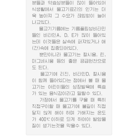
분들과 약효성분들이 많이 들어있어
식생활에서 물고기료리의 인기는 더
욱 높아져 그 수요가 끊임없이 늘어
나고있다.
물고기기름에는 기름풀림성비타민
들인 비타민A, D, E가 많이 들어있
는데 이것들은 살속에 퍼져있거나 애
(간)속에 집중되여있다.
뿐만아니라 물고기는 칼시움, 린,
마그네시움 등의 좋은 공급원천으로
도 된다.
물고기에 리진, 비타민D, 칼시움
이 함께 들어있다는 점에서 볼 때 물
고기는 어린이들의 성장발육에 특효
가 있는 음식감이라고 말할수 있다.
가정에서 물고기를 구울 때 특히
직접구이할 때 물고기에 불길이 직접
닿지 않게 해야 하며 가해지는 온도
가 400℃이하로 되게 하여야 발암물
질이 생기는것을 막을수 있다.