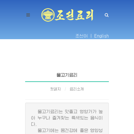
조선어 |
English
물고기료리
첫페지
료리소개
물고기료리는 맛좋고 영양가가 높
아 누구나 즐겨찾는 특색있는 음식이
다.
물고기에는 몸건강에 좋은 영양성