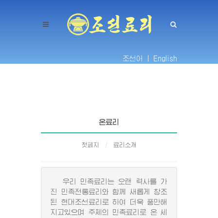
조선어 |
English
온료리
첫페지
료리소개
우리 민족료리는 오랜 력사를 가
진 민족전통료리와 함께 새롭게 창조
된 현대조선료리로 하여 더욱 풍만해
지고있으며 주체의 민족료리로 온 세