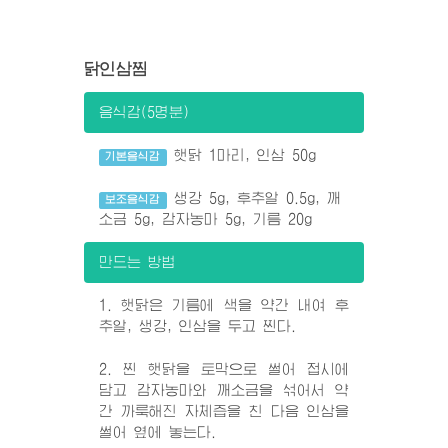
닭인삼찜
음식감(5명분)
햇닭 1마리, 인삼 50g
기본음식감
생강 5g, 후추알 0.5g, 깨
보조음식감
소금 5g, 감자농마 5g, 기름 20g
만드는 방법
1. 햇닭은 기름에 색을 약간 내여 후
추알, 생강, 인삼을 두고 찐다.
2. 찐 햇닭을 토막으로 썰어 접시에
담고 감자농마와 깨소금을 섞어서 약
간 까룩해진 자체즙을 친 다음 인삼을
썰어 옆에 놓는다.