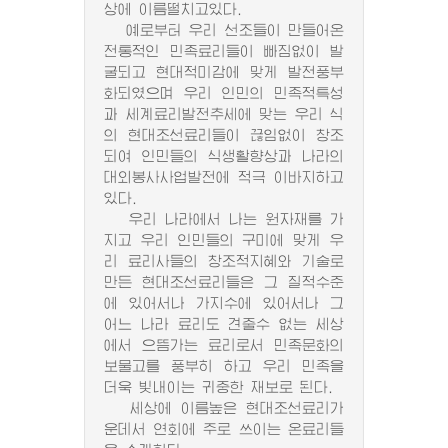
상에 이름떨치고있다.
예로부터 우리 선조들이 만들어온
전통적인 민족료리들이 빠짐없이 발
굴되고 현대적미감에 맞게 발전풍부
화되였으며 우리 인민의 민족적특성
과 세계료리발전추세에 맞는 우리 식
의 현대조선료리들이 끊임없이 창조
되여 인민들의 식생활향상과 나라의
대외봉사사업발전에 적극 이바지하고
있다.
우리 나라에서 나는 원자재를 가
지고 우리 인민들의 구미에 맞게 우
리 료리사들의 창조적지혜와 기술로
만든 현대조선료리들은 그 질적수준
에 있어서나 가지수에 있어서나 그
어느 나라 료리도 견줄수 없는 세상
에서 으뜸가는 료리로서 민족문화의
보물고를 풍부히 하고 우리 민족을
더욱 빛내이는 귀중한 재보로 된다.
세상에 이름높은 현대조선료리가
운데서 연회에 주로 쓰이는 온료리들