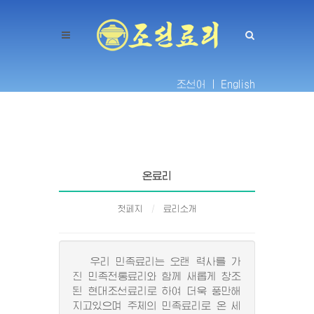
조선어 |
English
온료리
첫페지
료리소개
우리 민족료리는 오랜 력사를 가
진 민족전통료리와 함께 새롭게 창조
된 현대조선료리로 하여 더욱 풍만해
지고있으며 주체의 민족료리로 온 세