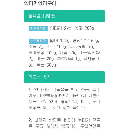
양다리양파구이
음식감(10명분)
양다리 2kg, 양파 200g
기본음식감
멸대 150g, 홍당무우 50g,
보조음식감
소금 7g, 빠다 100g, 우유크림 50g,
도마도장 100g, 기름 20g, 마른백리향
2g, 마늘 20g, 후추가루 1g, 감자농마
5g, 국물 300g
만드는 방법
1. 양다리에 마늘쪽을 박고 소금, 후추
가루, 마른백리향으로 재웠다가 기름에
색을 내여 양파, 홍당무우, 빠다, 도마
도장을 두고 로에 넣어 굽는다.
2. 나머지 양파를 빠다에 볶다가 국물
을 두고 삶아서 양고기에 두었던것들