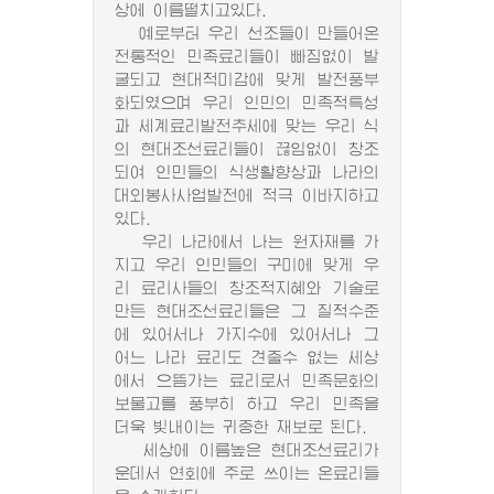
상에 이름떨치고있다.
예로부터 우리 선조들이 만들어온
전통적인 민족료리들이 빠짐없이 발
굴되고 현대적미감에 맞게 발전풍부
화되였으며 우리 인민의 민족적특성
과 세계료리발전추세에 맞는 우리 식
의 현대조선료리들이 끊임없이 창조
되여 인민들의 식생활향상과 나라의
대외봉사사업발전에 적극 이바지하고
있다.
우리 나라에서 나는 원자재를 가
지고 우리 인민들의 구미에 맞게 우
리 료리사들의 창조적지혜와 기술로
만든 현대조선료리들은 그 질적수준
에 있어서나 가지수에 있어서나 그
어느 나라 료리도 견줄수 없는 세상
에서 으뜸가는 료리로서 민족문화의
보물고를 풍부히 하고 우리 민족을
더욱 빛내이는 귀중한 재보로 된다.
세상에 이름높은 현대조선료리가
운데서 연회에 주로 쓰이는 온료리들