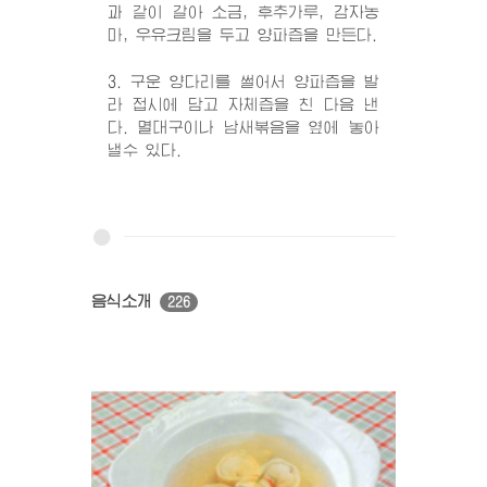
과 같이 갈아 소금, 후추가루, 감자농
마, 우유크림을 두고 양파즙을 만든다.
3. 구운 양다리를 썰어서 양파즙을 발
라 접시에 담고 자체즙을 친 다음 낸
다. 멸대구이나 남새볶음을 옆에 놓아
낼수 있다.
음식소개
226