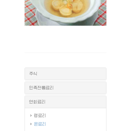
주식
민족전통료리
연회료리
랭료리
온료리