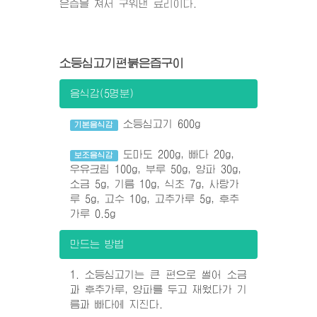
은즙을 쳐서 구워낸 료리이다.
소등심고기편붉은즙구이
음식감(5명분)
소등심고기 600g
기본음식감
도마도 200g, 빠다 20g,
보조음식감
우유크림 100g, 부루 50g, 양파 30g,
소금 5g, 기름 10g, 식초 7g, 사탕가
루 5g, 고수 10g, 고추가루 5g, 후추
가루 0.5g
만드는 방법
1. 소등심고기는 큰 편으로 썰어 소금
과 후추가루, 양파를 두고 재웠다가 기
름과 빠다에 지진다.