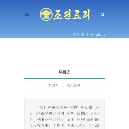
조선어 |
English
온료리
첫페지
료리소개
우리 민족료리는 오랜 력사를 가
진 민족전통료리와 함께 새롭게 창조
된 현대조선료리로 하여 더욱 풍만해
지고있으며 주체의 민족료리로 온 세