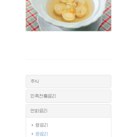
주식
민족전통료리
연회료리
랭료리
온료리