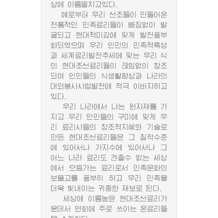
상에 이름떨치고있다.
예로부터 우리 선조들이 만들어온
전통적인 민족료리들이 빠짐없이 발
굴되고 현대적미감에 맞게 발전풍부
화되였으며 우리 인민의 민족적특성
과 세계료리발전추세에 맞는 우리 식
의 현대조선료리들이 끊임없이 창조
되여 인민들의 식생활향상과 나라의
대외봉사사업발전에 적극 이바지하고
있다.
우리 나라에서 나는 원자재를 가
지고 우리 인민들의 구미에 맞게 우
리 료리사들의 창조적지혜와 기술로
만든 현대조선료리들은 그 질적수준
에 있어서나 가지수에 있어서나 그
어느 나라 료리도 견줄수 없는 세상
에서 으뜸가는 료리로서 민족문화의
보물고를 풍부히 하고 우리 민족을
더욱 빛내이는 귀중한 재보로 된다.
세상에 이름높은 현대조선료리가
운데서 연회에 주로 쓰이는 온료리들