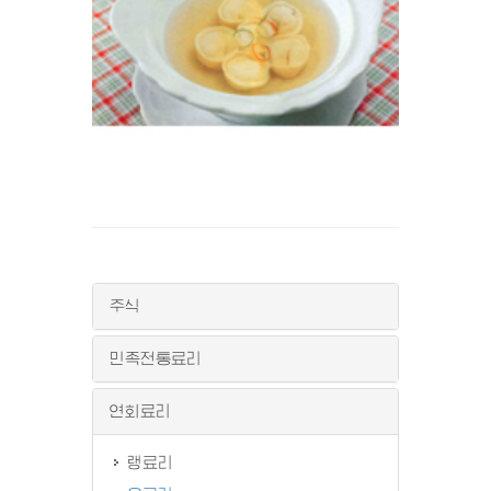
주식
민족전통료리
연회료리
랭료리