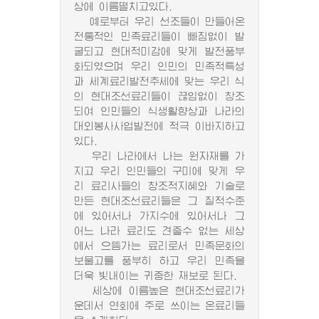
상에 이름떨치고있다.
예로부터 우리 선조들이 만들어온
전통적인 민족료리들이 빠짐없이 발
굴되고 현대적미감에 맞게 발전풍부
화되였으며 우리 인민의 민족적특성
과 세계료리발전추세에 맞는 우리 식
의 현대조선료리들이 끊임없이 창조
되여 인민들의 식생활향상과 나라의
대외봉사사업발전에 적극 이바지하고
있다.
우리 나라에서 나는 원자재를 가
지고 우리 인민들의 구미에 맞게 우
리 료리사들의 창조적지혜와 기술로
만든 현대조선료리들은 그 질적수준
에 있어서나 가지수에 있어서나 그
어느 나라 료리도 견줄수 없는 세상
에서 으뜸가는 료리로서 민족문화의
보물고를 풍부히 하고 우리 민족을
더욱 빛내이는 귀중한 재보로 된다.
세상에 이름높은 현대조선료리가
운데서 연회에 주로 쓰이는 온료리들