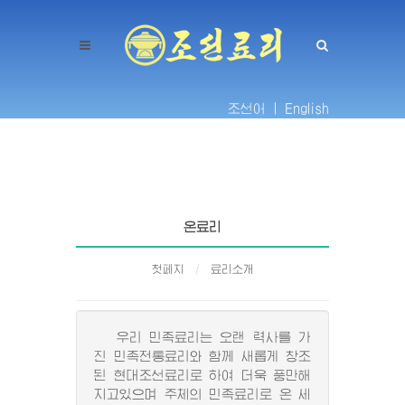
조선어 |
English
온료리
첫페지
료리소개
우리 민족료리는 오랜 력사를 가
진 민족전통료리와 함께 새롭게 창조
된 현대조선료리로 하여 더욱 풍만해
지고있으며 주체의 민족료리로 온 세