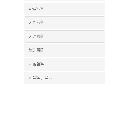
사냥료리
지방료리
가정료리
보양료리
저장음식
단음식, 음료