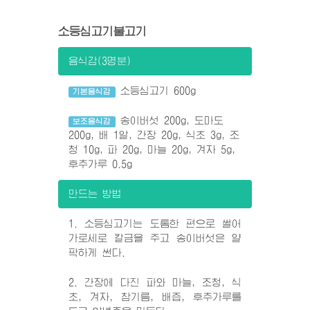
소등심고기불고기
음식감(3명분)
소등심고기 600g
기본음식감
송이버섯 200g, 도마도
보조음식감
200g, 배 1알, 간장 20g, 식초 3g, 조
청 10g, 파 20g, 마늘 20g, 겨자 5g,
후추가루 0.5g
만드는 방법
1. 소등심고기는 도톰한 편으로 썰어
가로세로 칼금을 주고 송이버섯은 얄
팍하게 썬다.
2. 간장에 다진 파와 마늘, 조청, 식
초, 겨자, 참기름, 배즙, 후추가루를