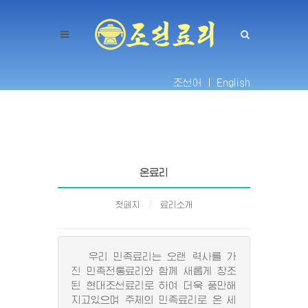
조선어 |
English
온료리
첫페지
료리소개
우리 민족료리는 오랜 력사를 가
진 민족전통료리와 함께 새롭게 창조
된 현대조선료리로 하여 더욱 풍만해
지고있으며 주체의 민족료리로 온 세