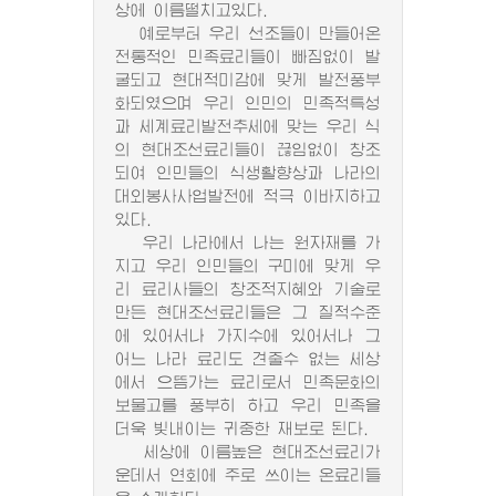
상에 이름떨치고있다.
예로부터 우리 선조들이 만들어온
전통적인 민족료리들이 빠짐없이 발
굴되고 현대적미감에 맞게 발전풍부
화되였으며 우리 인민의 민족적특성
과 세계료리발전추세에 맞는 우리 식
의 현대조선료리들이 끊임없이 창조
되여 인민들의 식생활향상과 나라의
대외봉사사업발전에 적극 이바지하고
있다.
우리 나라에서 나는 원자재를 가
지고 우리 인민들의 구미에 맞게 우
리 료리사들의 창조적지혜와 기술로
만든 현대조선료리들은 그 질적수준
에 있어서나 가지수에 있어서나 그
어느 나라 료리도 견줄수 없는 세상
에서 으뜸가는 료리로서 민족문화의
보물고를 풍부히 하고 우리 민족을
더욱 빛내이는 귀중한 재보로 된다.
세상에 이름높은 현대조선료리가
운데서 연회에 주로 쓰이는 온료리들