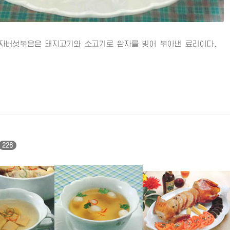
섯볶음은 돼지고기와 소고기로 완자를 빚어 볶아낸 료리이다.
226