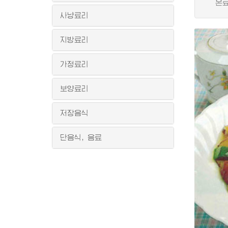
온료리
사냥료리
지방료리
가정료리
보양료리
저장음식
단음식, 음료