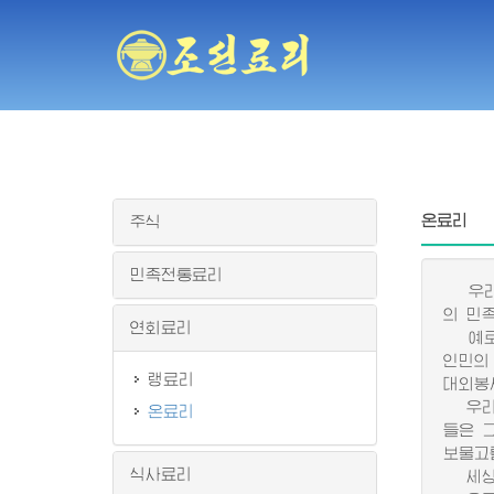
온료리
주식
민족전통료리
우리 
의 민
연회료리
예로부
인민의
랭료리
대외봉
우리 
온료리
들은 
보물고
식사료리
세상에