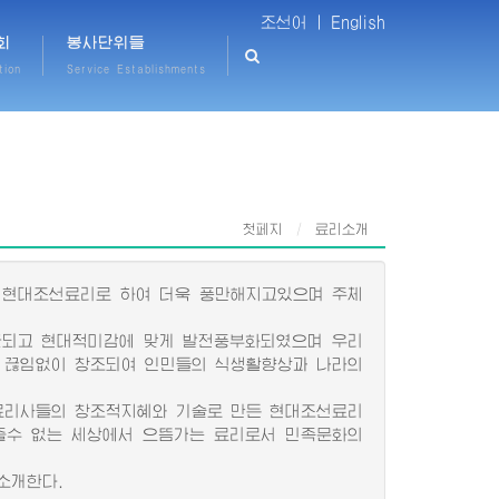
조선어 |
English
회
봉사단위들
tion
Service Establishments
첫페지
료리소개
 현대조선료리로 하여 더욱 풍만해지고있으며 주체
되고 현대적미감에 맞게 발전풍부화되였으며 우리
 끊임없이 창조되여 인민들의 식생활향상과 나라의
료리사들의 창조적지혜와 기술로 만든 현대조선료리
줄수 없는 세상에서 으뜸가는 료리로서 민족문화의
소개한다.