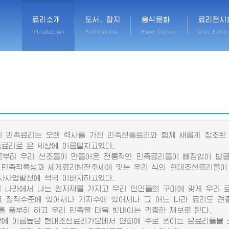
료리소개
도서, 잡지
음식문화
료리전시
Introduction
Publications
Food Culture
Dish Exhibi
민족료리는 오랜 력사를 가진 민족전통료리와 함께 새롭게 창조된
족료리로 온 세상에 이름떨치고있다.
터 우리 선조들이 만들어온 전통적인 민족료리들이 빠짐없이 발굴
 민족적특성과 세계료리발전추세에 맞는 우리 식의 현대조선료리들이
사사업발전에 적극 이바지하고있다.
나라에서 나는 원자재를 가지고 우리 인민들의 구미에 맞게 우리 
그 질적수준에 있어서나 가지수에 있어서나 그 어느 나라 료리도 견
를 풍부히 하고 우리 민족을 더욱 빛내이는 귀중한 재보로 된다.
 이름높은 현대조선료리가운데서 연회에 주로 쓰이는 온료리들을 