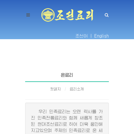
조선어 |
English
온료리
첫페지
료리소개
우리 민족료리는 오랜 력사를 가
진 민족전통료리와 함께 새롭게 창조
된 현대조선료리로 하여 더욱 풍만해
지고있으며 주체의 민족료리로 온 세