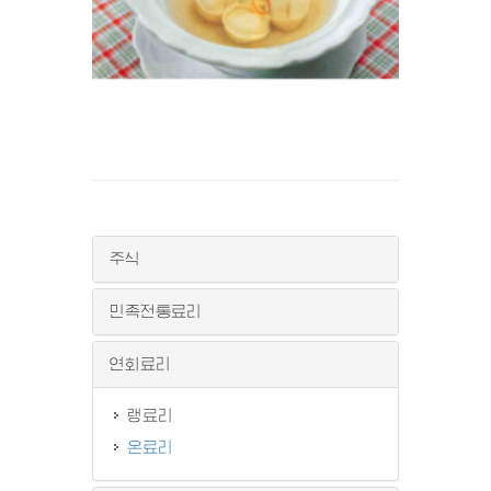
주식
민족전통료리
연회료리
랭료리
온료리