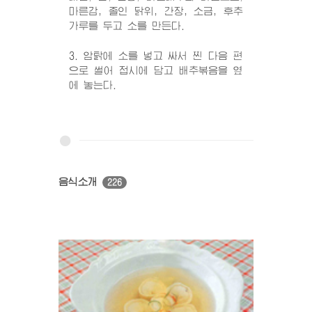
마른감, 졸인 닭위, 간장, 소금, 후추
가루를 두고 소를 만든다.
3. 암탉에 소를 넣고 싸서 찐 다음 편
으로 썰어 접시에 담고 배추볶음을 옆
에 놓는다.
음식소개
226