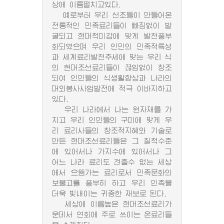
상에 이름떨치고있다.
예로부터 우리 선조들이 만들어온
전통적인 민족료리들이 빠짐없이 발
굴되고 현대적미감에 맞게 발전풍부
화되였으며 우리 인민의 민족적특성
과 세계료리발전추세에 맞는 우리 식
의 현대조선료리들이 끊임없이 창조
되여 인민들의 식생활향상과 나라의
대외봉사사업발전에 적극 이바지하고
있다.
우리 나라에서 나는 원자재를 가
지고 우리 인민들의 구미에 맞게 우
리 료리사들의 창조적지혜와 기술로
만든 현대조선료리들은 그 질적수준
에 있어서나 가지수에 있어서나 그
어느 나라 료리도 견줄수 없는 세상
에서 으뜸가는 료리로서 민족문화의
보물고를 풍부히 하고 우리 민족을
더욱 빛내이는 귀중한 재보로 된다.
세상에 이름높은 현대조선료리가
운데서 연회에 주로 쓰이는 온료리들