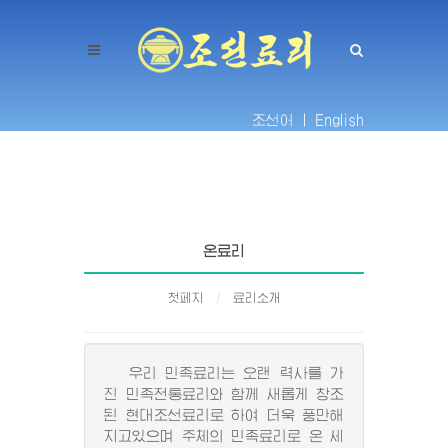
조선어 |
English
온료리
첫페지
료리소개
우리 민족료리는 오랜 력사를 가
진 민족전통료리와 함께 새롭게 창조
된 현대조선료리로 하여 더욱 풍만해
지고있으며 주체의 민족료리로 온 세