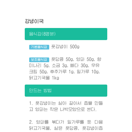
강냉이국
음식감(8명분)
풋강냉이 500g
기본음식감
풋당콩 50g, 양파 50g, 향
보조음식감
미나리 5g, 소금 3g, 빠다 30g, 우유
크림 50g, 후추가루 1g, 밀가루 10g,
닭고기국물 1kg
만드는 방법
1. 풋강냉이는 삶아 갈아서 즙을 만들
고 양파는 작은 나박모양으로 썬다.
2. 양파를 볶다가 밀가루를 둔 다음
닭고기국물, 삶은 풋당콩, 풋강냉이즙