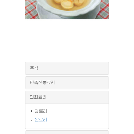
주식
민족전통료리
연회료리
랭료리
온료리