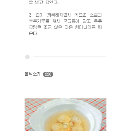
을 넣고 끓인다.
3. 즙이 까룩해지면서 익으면 소금과
후추가루를 쳐서 국그릇에 담고 우유
크림을 조금 얹은 다음 향미나리를 띄
운다.
음식소개
226