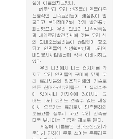
상에 이름떨치고있다.
예로부터 우리 선조들이 만들어온
전통적인 민족료리들이 빠짐없이 발
굴되고 현대적미감에 맞게 발전풍부
화되였으며 우리 인민의 민족적특성
과 세계료리발전추세에 맞는 우리 식
의 현대조선료리들이 끊임없이 창조
되여 인민들의 식생활향상과 나라의
대외봉사사업발전에 적극 이바지하고
있다.
우리 나라에서 나는 원자재를 가
지고 우리 인민들의 구미에 맞게 우
리 료리사들의 창조적지혜와 기술로
만든 현대조선료리들은 그 질적수준
에 있어서나 가지수에 있어서나 그
어느 나라 료리도 견줄수 없는 세상
에서 으뜸가는 료리로서 민족문화의
보물고를 풍부히 하고 우리 민족을
더욱 빛내이는 귀중한 재보로 된다.
세상에 이름높은 현대조선료리가
운데서 연회에 주로 쓰이는 온료리들