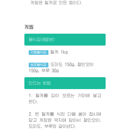
게찜은 털게로 만든 찜이다.
게찜
음식감(6명분)
털게 1kg
기본음식감
도마도 150g, 절인오이
보조음식감
150g, 부루 30g
만드는 방법
1. 털게를 김이 오르는 가마에 넣고
찐다.
2. 찐 털게를 식힌 다음 썰어 접시에
담고 게장은 딱지에 담아서 절인오이,
도마도, 부루와 같이낸다.