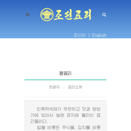
조선어 |
English
랭료리
첫페지
료리소개
민족적색채가 뚜렷하고 맛과 영양
가에 있어서 높은 경지에 올라선 료
리들이다.
밥을 비롯한 주식물, 김치를 비롯