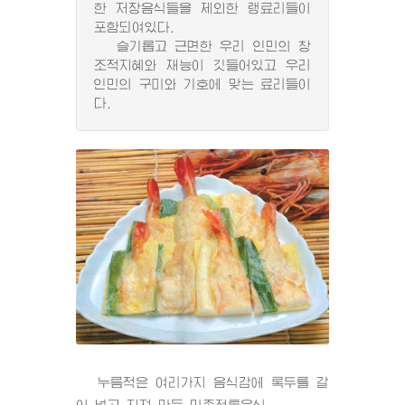
한 저장음식들을 제외한 랭료리들이
포함되여있다.
슬기롭고 근면한 우리 인민의 창
조적지혜와 재능이 깃들어있고 우리
인민의 구미와 기호에 맞는 료리들이
다.
누름적은 여리가지 음식감에 록두를 갈
아 넣고 지져 만든 민족전통음식