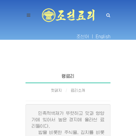
조선어 |
English
랭료리
첫페지
료리소개
민족적색채가 뚜렷하고 맛과 영양
가에 있어서 높은 경지에 올라선 료
리들이다.
밥을 비롯한 주식물, 김치를 비롯