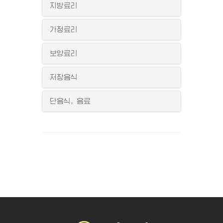
지방료리
가정료리
보양료리
저장음식
단음식, 음료