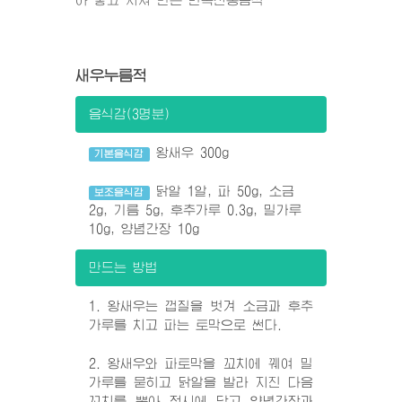
새우누름적
음식감(3명분)
왕새우 300g
기본음식감
닭알 1알, 파 50g, 소금
보조음식감
2g, 기름 5g, 후추가루 0.3g, 밀가루
10g, 양념간장 10g
만드는 방법
1. 왕새우는 껍질을 벗겨 소금과 후추
가루를 치고 파는 토막으로 썬다.
2. 왕새우와 파토막을 꼬치에 꿰여 밀
가루를 묻히고 닭알을 발라 지진 다음
꼬치를 뽑아 접시에 담고 양념간장과