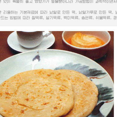
맛이 특별히 좋고 영양가가 높을뿐아니라 가공방법이 과학적이면서
리용하는 기본재료에 따라 낟알로 만든 떡, 낟알가루로 만든 떡, 
만드는 방법에 따라 찰떡류, 설기떡류, 백미떡류, 송편류, 쉬움떡류, 