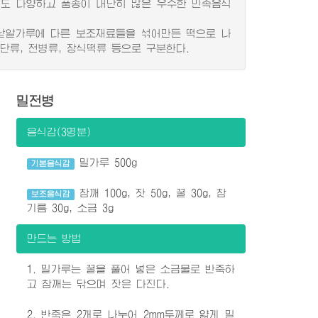
도 다양하고 품종이 대단히 많은 우수한 민족음식
낟알가루에 다른 보조재료들을 섞어만든 떡으로 나
경단류, 전병류, 장식떡류 등으로 구분한다.
밀전병
음식감(3명분)
밀가루 500g
기본음식감
참깨 100g, 잣 50g, 꿀 30g, 참
보조음식감
기름 30g, 소금 3g
만드는 방법
1. 밀가루는 꿀을 풀어 넣은 소금물로 반죽하
고 참깨는 닦으며 잣은 다진다.
2. 반죽은 2개로 나누어 2mm두께로 얇게 밀