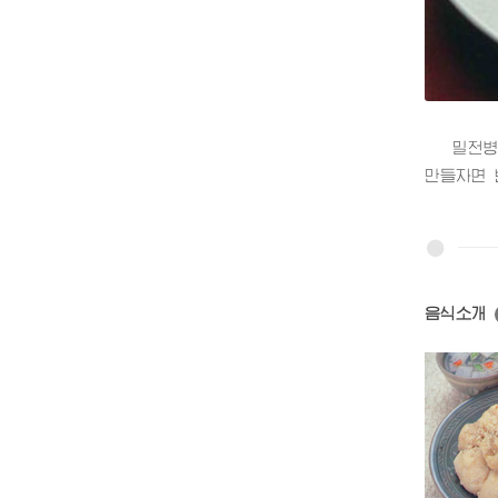
밀전병은 
만들자면 
음식소개