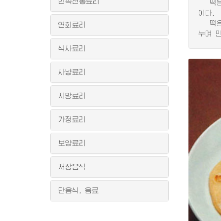
민족전통료리
떡은 
이다.
떡은 
연회료리
누며 
식사료리
사냥료리
지방료리
가정료리
보양료리
저장음식
단음식, 음료