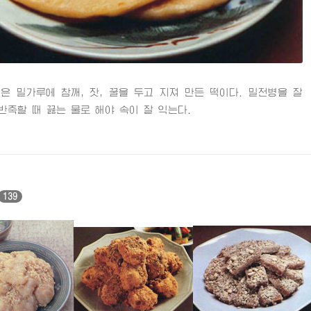
밀가루에 참깨, 잣, 꿀을 두고 지져 만든 떡이다. 밀전병을 잘
반죽할 때 끓는 물로 해야 속이 잘 익는다.
139