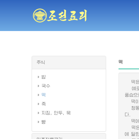
떡
주식
밥
떡은 
국수
예로부
떡
풍습으
떡이 
죽
청동기
지짐, 만두, 묵
다.
떡에 
빵
떡은 
에 달한