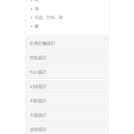
떡
죽
지짐, 만두, 묵
빵
민족전통료리
연회료리
식사료리
사냥료리
지방료리
가정료리
보양료리