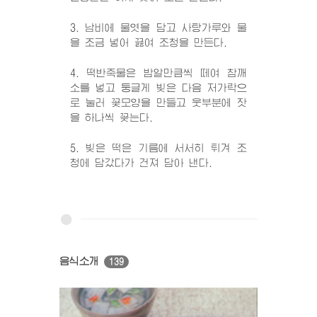
3. 남비에 물엿을 담고 사탕가루와 물
을 조금 넣어 끓여 조청을 만든다.
4. 떡반죽물은 밤알만큼씩 떼여 참깨
소를 넣고 둥글게 빚은 다음 저가락으
로 눌러 꽃모양을 만들고 웃부분에 잣
을 하나씩 꽂는다.
5. 빚은 떡은 기름에 서서히 튀겨 조
청에 담갔다가 건져 담아 낸다.
음식소개
139