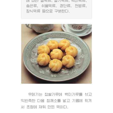
에 따라 찰떡류, 설기떡류, 백미떡류,
송편류, 쉬움떡류, 경단류, 전병류,
장식떡류 등으로 구분한다.
우메기는 찹쌀가루에 백미가루를 섞고
익반죽한 다음 참깨소를 넣고 기름에 튀겨
서 조청에 재워 만든 떡이다.