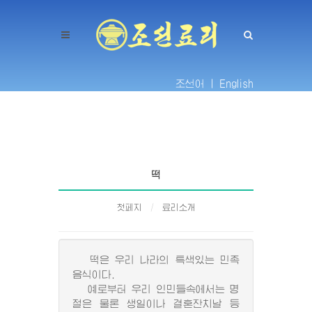
조선어 |
English
떡
첫페지
료리소개
떡은 우리 나라의 특색있는 민족
음식이다.
예로부터 우리 인민들속에서는 명
절은 물론 생일이나 결혼잔치날 등