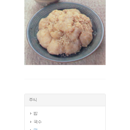
주식
밥
국수