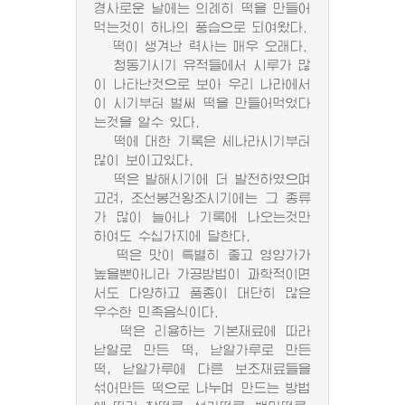
경사로운 날에는 의례히 떡을 만들어
먹는것이 하나의 풍습으로 되여왔다.
떡이 생겨난 력사는 매우 오래다.
청동기시기 유적들에서 시루가 많
이 나타난것으로 보아 우리 나라에서
이 시기부터 벌써 떡을 만들어먹었다
는것을 알수 있다.
떡에 대한 기록은 세나라시기부터
많이 보이고있다.
떡은 발해시기에 더 발전하였으며
고려, 조선봉건왕조시기에는 그 종류
가 많이 늘어나 기록에 나오는것만
하여도 수십가지에 달한다.
떡은 맛이 특별히 좋고 영양가가
높을뿐아니라 가공방법이 과학적이면
서도 다양하고 품종이 대단히 많은
우수한 민족음식이다.
떡은 리용하는 기본재료에 따라
낟알로 만든 떡, 낟알가루로 만든
떡, 낟알가루에 다른 보조재료들을
섞어만든 떡으로 나누며 만드는 방법