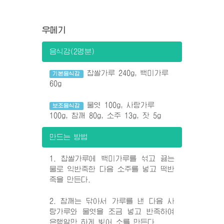
우메기
음식감(2명분)
찹쌀가루 240g, 백미가루
기본음식감
60g
물엿 100g, 사탕가루
보조음식감
100g, 참깨 80g, 소주 13g, 잣 5g
만드는 방법
1. 찹쌀가루에 백미가루를 섞고 끓는
물로 익반죽한 다음 소주를 넣고 떡반
죽을 만든다.
2. 참깨는 닦아서 가루를 낸 다음 사
탕가루와 물엿을 조금 넣고 반죽하여
은행알만 하게 빚어 소를 만든다.