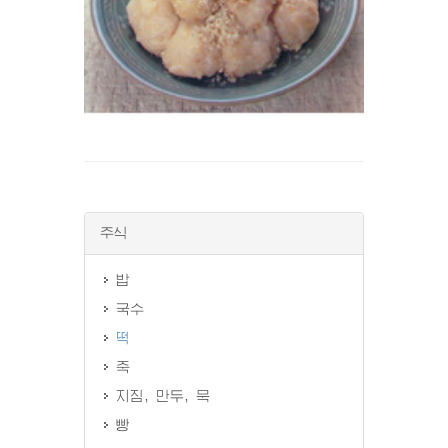
주식
밥
국수
떡
죽
지짐, 만두, 묵
빵