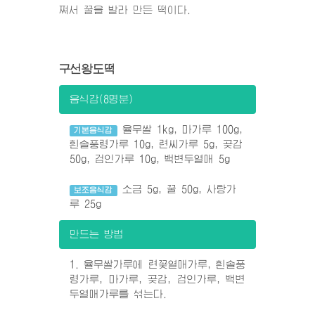
쪄서 꿀을 발라 만든 떡이다.
구선왕도떡
음식감(8명분)
율무쌀 1kg, 마가루 100g,
기본음식감
흰솔풍령가루 10g, 련씨가루 5g, 곶감
50g, 검인가루 10g, 백변두열매 5g
소금 5g, 꿀 50g, 사탕가
보조음식감
루 25g
만드는 방법
1. 율무쌀가루에 련꽃열매가루, 흰솔풍
령가루, 마가루, 곶감, 검인가루, 백변
두열매가루를 섞는다.