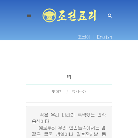
조선어 |
English
떡
첫페지
료리소개
떡은 우리 나라의 특색있는 민족
음식이다.
예로부터 우리 인민들속에서는 명
절은 물론 생일이나 결혼잔치날 등