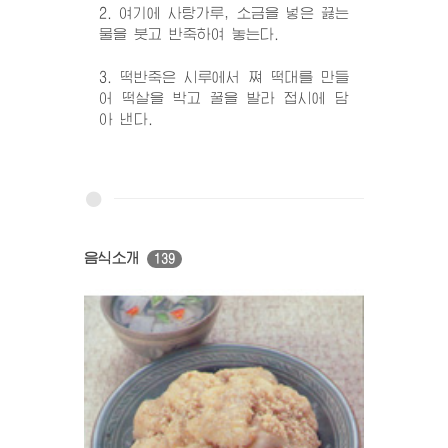
2. 여기에 사탕가루, 소금을 넣은 끓는
물을 붓고 반죽하여 놓는다.
3. 떡반죽은 시루에서 쪄 떡대를 만들
어 떡살을 박고 꿀을 발라 접시에 담
아 낸다.
음식소개
139