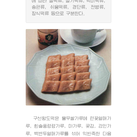
에 따라 찰떡류, 설기떡류, 백미떡류,
송편류, 쉬움떡류, 경단류, 전병류,
장식떡류 등으로 구분한다.
구선왕도떡은 율무쌀가루에 련꽃열매가
루, 흰솔풍령령가루, 마가루, 곶감, 검인가
루, 백변두열매가루를 섞어 익반죽한 다음