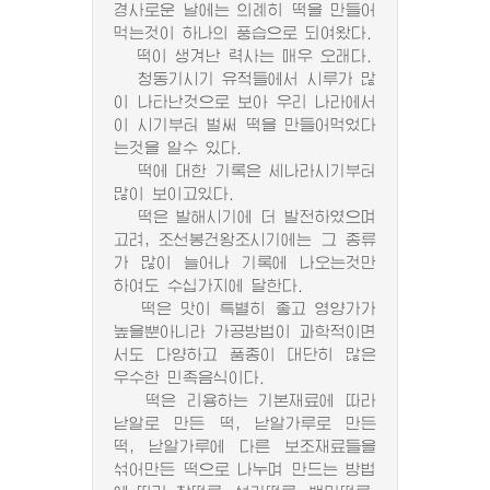
경사로운 날에는 의례히 떡을 만들어
먹는것이 하나의 풍습으로 되여왔다.
떡이 생겨난 력사는 매우 오래다.
청동기시기 유적들에서 시루가 많
이 나타난것으로 보아 우리 나라에서
이 시기부터 벌써 떡을 만들어먹었다
는것을 알수 있다.
떡에 대한 기록은 세나라시기부터
많이 보이고있다.
떡은 발해시기에 더 발전하였으며
고려, 조선봉건왕조시기에는 그 종류
가 많이 늘어나 기록에 나오는것만
하여도 수십가지에 달한다.
떡은 맛이 특별히 좋고 영양가가
높을뿐아니라 가공방법이 과학적이면
서도 다양하고 품종이 대단히 많은
우수한 민족음식이다.
떡은 리용하는 기본재료에 따라
낟알로 만든 떡, 낟알가루로 만든
떡, 낟알가루에 다른 보조재료들을
섞어만든 떡으로 나누며 만드는 방법