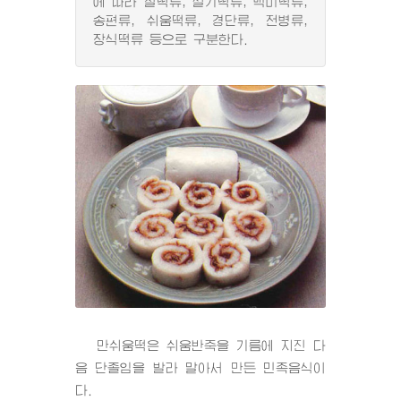
에 따라 찰떡류, 설기떡류, 백미떡류,
송편류, 쉬움떡류, 경단류, 전병류,
장식떡류 등으로 구분한다.
만쉬움떡은 쉬움반죽을 기름에 지진 다
음 단졸임을 발라 말아서 만든 민족음식이
다.