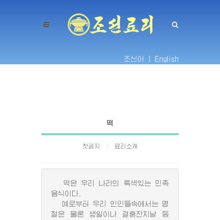
조선어 |
English
떡
첫페지
료리소개
떡은 우리 나라의 특색있는 민족
음식이다.
예로부터 우리 인민들속에서는 명
절은 물론 생일이나 결혼잔치날 등