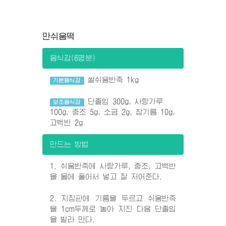
만쉬움떡
음식감(6명분)
쌀쉬움반죽 1kg
기본음식감
단졸임 300g, 사탕가루
보조음식감
100g, 중조 5g, 소금 2g, 참기름 10g,
고백반 2g
만드는 방법
1. 쉬움반죽에 사탕가루, 중조, 고백반
을 물에 풀어서 넣고 잘 저어준다.
2. 지짐판에 기름을 두르고 쉬움반죽
을 1cm두께로 놓아 지진 다음 단졸임
을 발라 만다.