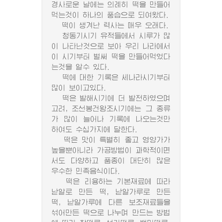
경사로운 날에는 의례히 떡을 만들어
먹는것이 하나의 풍습으로 되여왔다.
떡이 생겨난 력사는 매우 오래다.
청동기시기 유적들에서 시루가 많
이 나타난것으로 보아 우리 나라에서
이 시기부터 벌써 떡을 만들어먹었다
는것을 알수 있다.
떡에 대한 기록은 세나라시기부터
많이 보이고있다.
떡은 발해시기에 더 발전하였으며
고려, 조선봉건왕조시기에는 그 종류
가 많이 늘어나 기록에 나오는것만
하여도 수십가지에 달한다.
떡은 맛이 특별히 좋고 영양가가
높을뿐아니라 가공방법이 과학적이면
서도 다양하고 품종이 대단히 많은
우수한 민족음식이다.
떡은 리용하는 기본재료에 따라
낟알로 만든 떡, 낟알가루로 만든
떡, 낟알가루에 다른 보조재료들을
섞어만든 떡으로 나누며 만드는 방법