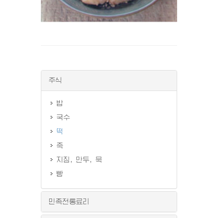
주식
밥
국수
떡
죽
지짐, 만두, 묵
빵
민족전통료리