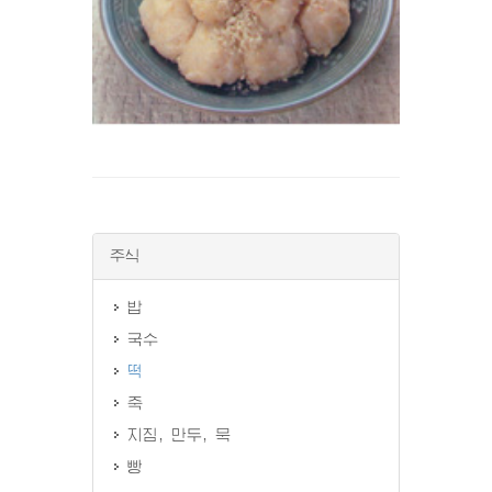
주식
밥
국수
떡
죽
지짐, 만두, 묵
빵