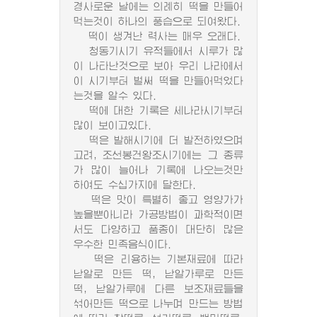
경사로운 날에는 의례히 떡을 만들어
먹는것이 하나의 풍습으로 되여왔다.
떡이 생겨난 력사는 매우 오래다.
청동기시기 유적들에서 시루가 많
이 나타난것으로 보아 우리 나라에서
이 시기부터 벌써 떡을 만들어먹었다
는것을 알수 있다.
떡에 대한 기록은 세나라시기부터
많이 보이고있다.
떡은 발해시기에 더 발전하였으며
고려, 조선봉건왕조시기에는 그 종류
가 많이 늘어나 기록에 나오는것만
하여도 수십가지에 달한다.
떡은 맛이 특별히 좋고 영양가가
높을뿐아니라 가공방법이 과학적이면
서도 다양하고 품종이 대단히 많은
우수한 민족음식이다.
떡은 리용하는 기본재료에 따라
낟알로 만든 떡, 낟알가루로 만든
떡, 낟알가루에 다른 보조재료들을
섞어만든 떡으로 나누며 만드는 방법