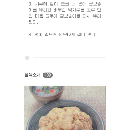
3. 시루에 김이 오를 때 밑에 팥보숭
이를 뿌리고 버무린 떡가루를 고루 안
친 다음 그우에 팥보숭이를 다시 뿌려
찐다.
4. 떡이 익으면 네모나게 썰어 낸다.
음식소개
139