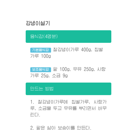
강냉이설기
음식감(4명분)
찰강냉이가루 400g, 찹쌀
기본음식감
가루 100g
팥 100g, 우유 250g, 사탕
보조음식감
가루 25g, 소금 9g
만드는 방법
1. 찰강냉이가루에 찹쌀가루, 사탕가
루, 소금을 두고 우유를 뿌리면서 버무
린다.
2. 팥은 삶아 보숭이를 만든다.