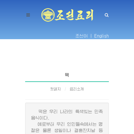
조선어 |
English
떡
첫페지
료리소개
떡은 우리 나라의 특색있는 민족
음식이다.
예로부터 우리 인민들속에서는 명
절은 물론 생일이나 결혼잔치날 등