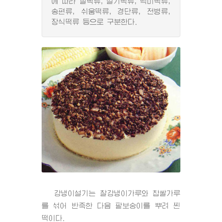
에 따라 찰떡류, 설기떡류, 백미떡류,
송편류, 쉬움떡류, 경단류, 전병류,
장식떡류 등으로 구분한다.
강냉이설기는 찰강냉이가루와 찹쌀가루
를 섞어 반죽한 다음 팥보숭이를 뿌려 찐
떡이다.