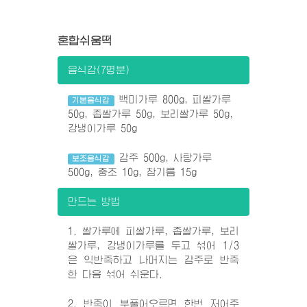
혼합쉬움떡
음식감(7명분)
백미가루 800g, 피쌀가루
기본음식감
50g, 좁쌀가루 50g, 보리쌀가루 50g,
강냉이가루 50g
감주 500g, 사탕가루
보조음식감
500g, 중조 10g, 참기름 15g
만드는 방법
1. 쌀가루에 피쌀가루, 좁쌀가루, 보리
쌀가루, 강냉이가루를 두고 섞어 1/3
은 익반죽하고 나머지는 감주로 반죽
한 다음 섞어 쉬운다.
2. 반죽이 부풀어오르면 한번 저어주