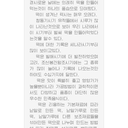
경사로운 날에는 의례히 떡을 만들어
먹는것이 하나의 풍습으로 되여왔다.
떡이 생겨난 력사는 매우 오래다.
청동기시기 유적들에서 시루가 많
이 나타난것으로 보아 우리 나라에서
이 시기부터 벌써 떡을 만들어먹었다
는것을 알수 있다.
떡에 대한 기록은 세나라시기부터
많이 보이고있다.
떡은 발해시기에 더 발전하였으며
고려, 조선봉건왕조시기에는 그 종류
가 많이 늘어나 기록에 나오는것만
하여도 수십가지에 달한다.
떡은 맛이 특별히 좋고 영양가가
높을뿐아니라 가공방법이 과학적이면
서도 다양하고 품종이 대단히 많은
우수한 민족음식이다.
떡은 리용하는 기본재료에 따라
낟알로 만든 떡, 낟알가루로 만든
떡, 낟알가루에 다른 보조재료들을
섞어만든 떡으로 나누며 만드는 방법