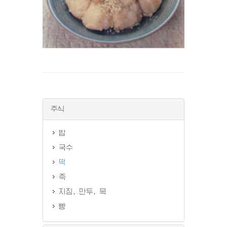
주식
밥
국수
떡
죽
지짐, 만두, 묵
빵