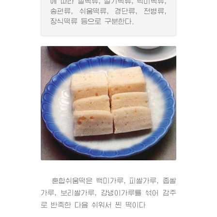
에 따라 찰떡류, 설기떡류, 백미떡류,
송편류, 쉬움떡류, 경단류, 전병류,
장식떡류 등으로 구분한다.
혼합쉬움떡은 백미가루, 피쌀가루, 좁쌀
가루, 보리쌀가루, 강냉이가루를 섞어 감주
로 반죽한 다음 쉬워서 찐 떡이다