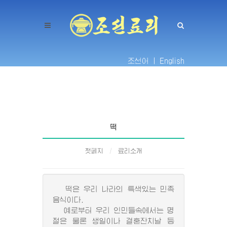
조선어 |
English
떡
첫페지
료리소개
떡은 우리 나라의 특색있는 민족
음식이다.
예로부터 우리 인민들속에서는 명
절은 물론 생일이나 결혼잔치날 등