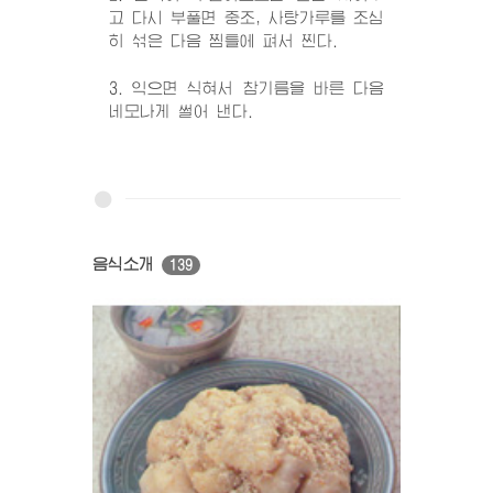
고 다시 부풀면 중조, 사탕가루를 조심
히 섞은 다음 찜틀에 펴서 찐다.
3. 익으면 식혀서 참기름을 바른 다음
네모나게 썰어 낸다.
음식소개
139