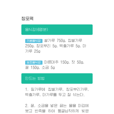
창포떡
음식감(6명분)
쌀가루 750g, 찹쌀가루
기본음식감
250g, 창포뿌리 5g, 백출가루 5g, 마
가루 25g
마른대추 150g, 잣 50g,
보조음식감
꿀 150g, 소금 5g
만드는 방법
1. 밀가루에 찹쌀가루, 창포뿌리가루,
백출가루, 마가루를 두고 잘 섞는다.
2. 꿀, 소금을 넣은 끓는 물을 마감에
붓고 반죽을 하여 둥글납작하게 빚은