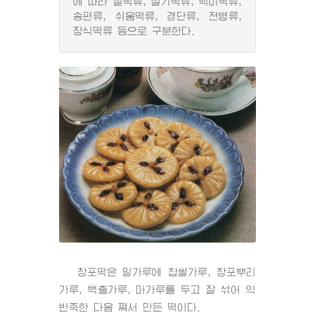
에 따라 찰떡류, 설기떡류, 백미떡류,
송편류, 쉬움떡류, 경단류, 전병류,
장식떡류 등으로 구분한다.
창포떡은 밀가루에 찹쌀가루, 창포뿌리
가루, 백출가루, 마가루를 두고 잘 섞어 익
반죽한 다음 쪄서 만든 떡이다.