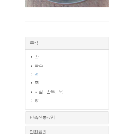
주식
밥
국수
떡
죽
지짐, 만두, 묵
빵
민족전통료리
연회료리