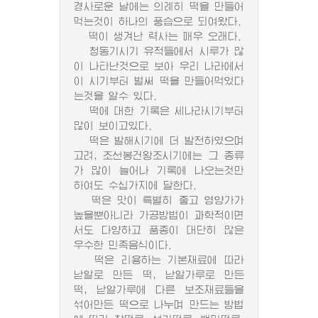
경사로운 날에는 의례히 떡을 만들어
먹는것이 하나의 풍습으로 되여왔다.
떡이 생겨난 력사는 매우 오래다.
청동기시기 유적들에서 시루가 많
이 나타난것으로 보아 우리 나라에서
이 시기부터 벌써 떡을 만들어먹었다
는것을 알수 있다.
떡에 대한 기록은 세나라시기부터
많이 보이고있다.
떡은 발해시기에 더 발전하였으며
고려, 조선봉건왕조시기에는 그 종류
가 많이 늘어나 기록에 나오는것만
하여도 수십가지에 달한다.
떡은 맛이 특별히 좋고 영양가가
높을뿐아니라 가공방법이 과학적이면
서도 다양하고 품종이 대단히 많은
우수한 민족음식이다.
떡은 리용하는 기본재료에 따라
낟알로 만든 떡, 낟알가루로 만든
떡, 낟알가루에 다른 보조재료들을
섞어만든 떡으로 나누며 만드는 방법