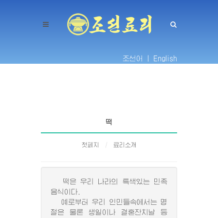
조선어 |
English
떡
첫페지
료리소개
떡은 우리 나라의 특색있는 민족
음식이다.
예로부터 우리 인민들속에서는 명
절은 물론 생일이나 결혼잔치날 등