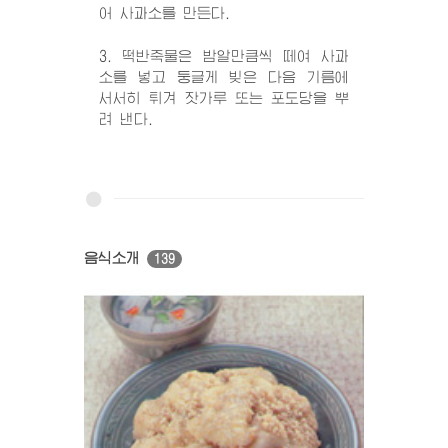
어 사과소를 만든다.
3. 떡반죽물은 밤알만큼씩 떼여 사과
소를 넣고 둥글게 빚은 다음 기름에
서서히 튀겨 잣가루 또는 포도당을 뿌
려 낸다.
음식소개
139