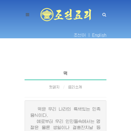
조선어 |
English
떡
첫페지
료리소개
떡은 우리 나라의 특색있는 민족
음식이다.
예로부터 우리 인민들속에서는 명
절은 물론 생일이나 결혼잔치날 등