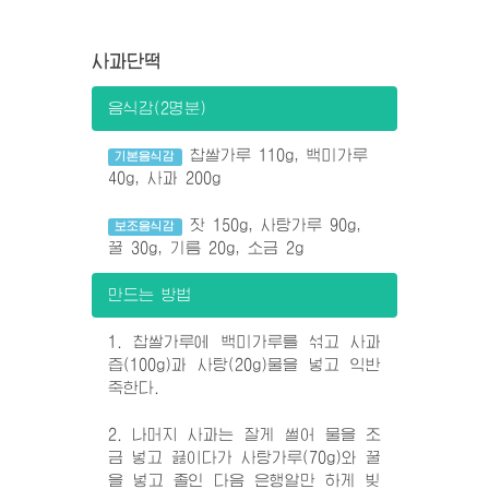
사과단떡
음식감(2명분)
찹쌀가루 110g, 백미가루
기본음식감
40g, 사과 200g
잣 150g, 사탕가루 90g,
보조음식감
꿀 30g, 기름 20g, 소금 2g
만드는 방법
1. 찹쌀가루에 백미가루를 섞고 사과
즙(100g)과 사탕(20g)물을 넣고 익반
죽한다.
2. 나머지 사과는 잘게 썰어 물을 조
금 넣고 끓이다가 사탕가루(70g)와 꿀
을 넣고 졸인 다음 은행알만 하게 빚