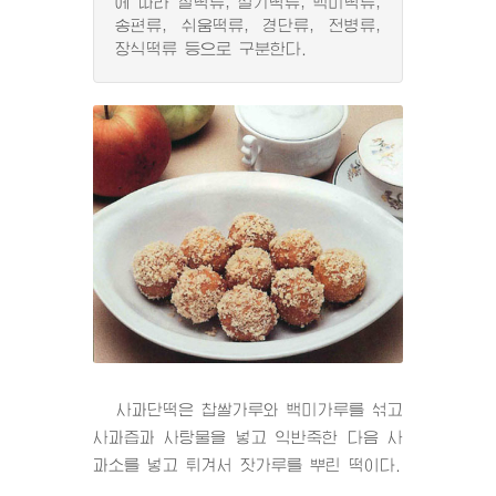
에 따라 찰떡류, 설기떡류, 백미떡류,
송편류, 쉬움떡류, 경단류, 전병류,
장식떡류 등으로 구분한다.
사과단떡은 찹쌀가루와 백미가루를 섞고
사과즙과 사탕물을 넣고 익반죽한 다음 사
과소를 넣고 튀겨서 잣가루를 뿌린 떡이다.