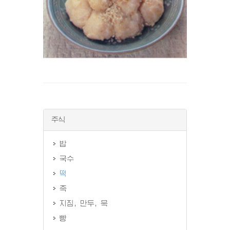
주식
밥
국수
떡
죽
지짐, 만두, 묵
빵