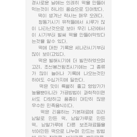
경사로운 날에는 의례히 떡을 만들어
먹는것이 하나의 풍습으로 되여왔다.
떡이 생겨난 력사는 매우 오래다.
청동기시기 유적들에서 시루가 많
이 나타난것으로 보아 우리 나라에서
이 시기부터 벌써 떡을 만들어먹었다
는것을 알수 있다.
떡에 대한 기록은 세나라시기부터
많이 보이고있다.
떡은 발해시기에 더 발전하였으며
고려, 조선봉건왕조시기에는 그 종류
가 많이 늘어나 기록에 나오는것만
하여도 수십가지에 달한다.
떡은 맛이 특별히 좋고 영양가가
높을뿐아니라 가공방법이 과학적이면
서도 다양하고 품종이 대단히 많은
우수한 민족음식이다.
떡은 리용하는 기본재료에 따라
낟알로 만든 떡, 낟알가루로 만든
떡, 낟알가루에 다른 보조재료들을
섞어만든 떡으로 나누며 만드는 방법