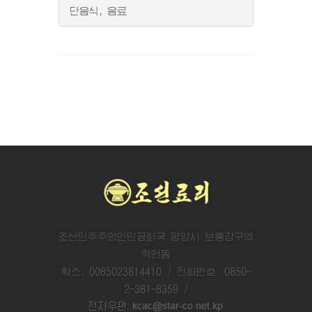
단음식, 음료
조선민주주의인민공화국 평양시 보통강구역
락원동
확스: 0085023814410 / 전화번호: 0850-
2-381-8359 /