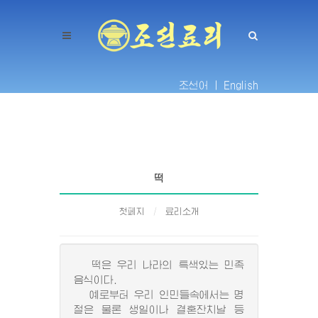
조선어 |
English
떡
첫페지
료리소개
떡은 우리 나라의 특색있는 민족
음식이다.
예로부터 우리 인민들속에서는 명
절은 물론 생일이나 결혼잔치날 등