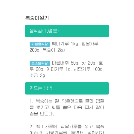
복숭아설기
음식감(10명분)
백미가루 1kg, 찹쌀가루
기본음식감
200g, 복숭아 2kg
마른대추 50g, 잣 20g, 호
보조음식감
두 20g, 계피가루 1g, 사탕가루 100g,
소금 3g
만드는 방법
1. 복숭아는 잘 익은것으로 골라 껍질
을 벗기고 씨를 뽑은 다음 쪄서 갈아
즙을 만든다.
2. 백미가루에 찹쌀가루를 섞고 복숭
아즙과 사탕가루를 두면서 덩어리가