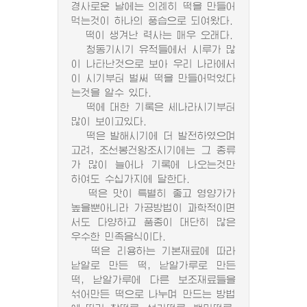
경사로운 날에는 의례히 떡을 만들어
먹는것이 하나의 풍습으로 되여왔다.
떡이 생겨난 력사는 매우 오래다.
청동기시기 유적들에서 시루가 많
이 나타난것으로 보아 우리 나라에서
이 시기부터 벌써 떡을 만들어먹었다
는것을 알수 있다.
떡에 대한 기록은 세나라시기부터
많이 보이고있다.
떡은 발해시기에 더 발전하였으며
고려, 조선봉건왕조시기에는 그 종류
가 많이 늘어나 기록에 나오는것만
하여도 수십가지에 달한다.
떡은 맛이 특별히 좋고 영양가가
높을뿐아니라 가공방법이 과학적이면
서도 다양하고 품종이 대단히 많은
우수한 민족음식이다.
떡은 리용하는 기본재료에 따라
낟알로 만든 떡, 낟알가루로 만든
떡, 낟알가루에 다른 보조재료들을
섞어만든 떡으로 나누며 만드는 방법