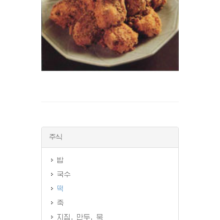
주식
밥
국수
떡
죽
지짐, 만두, 묵