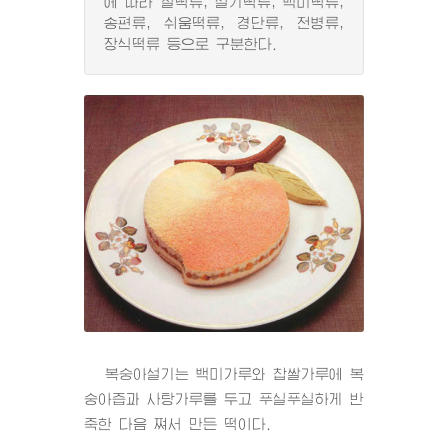
에 따라 찰떡류, 설기떡류, 백미떡류,
송편류, 쉬움떡류, 경단류, 전병류,
장식떡류 등으로 구분한다.
복숭아설기는 백미가루와 찹쌀가루에 복
숭아즙과 사탕가루를 두고 푸실푸실하게 반
죽한 다음 쪄서 만든 떡이다.