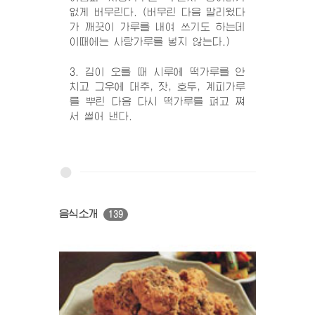
없게 버무린다. (버무린 다음 말리웠다
가 깨끗이 가루를 내여 쓰기도 하는데
이때에는 사탕가루를 넣지 않는다.)
3. 김이 오를 때 시루에 떡가루를 안
치고 그우에 대추, 잣, 호두, 계피가루
를 뿌린 다음 다시 떡가루를 펴고 쪄
서 썰어 낸다.
음식소개
139