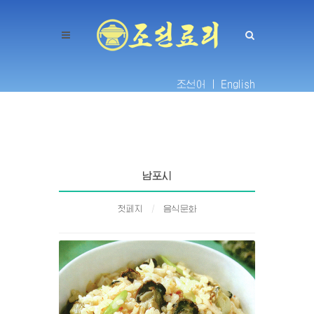
조선어 |
English
남포시
첫페지
음식문화