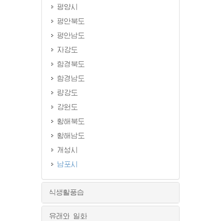
평양시
평안북도
평안남도
자강도
함경북도
함경남도
량강도
강원도
황해북도
황해남도
개성시
남포시
식생활풍습
유래와 일화