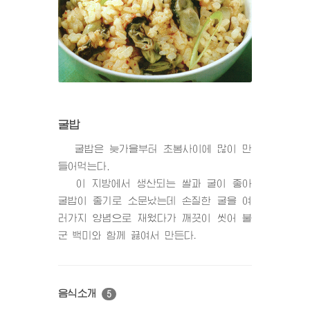
굴밥
굴밥은 늦가을부터 초봄사이에 많이 만
들어먹는다.
이 지방에서 생산되는 쌀과 굴이 좋아
굴밥이 좋기로 소문났는데 손질한 굴을 여
러가지 양념으로 재웠다가 깨끗이 씻어 불
군 백미와 함께 끓여서 만든다．
음식소개
5