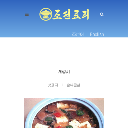
조선어 |
English
개성시
첫페지
음식문화