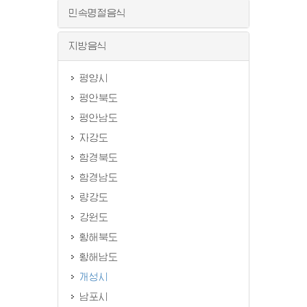
민속명절음식
지방음식
평양시
평안북도
평안남도
자강도
함경북도
함경남도
량강도
강원도
황해북도
황해남도
개성시
남포시